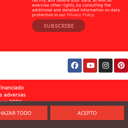
rectify, and delete your data, as well as
exercise other rights, by consulting the
additional and detailed information on data
protection in our
Privacy Policy.
SUBSCRIBE
financiado
as adversas
 por ICEX
HAZAR TODO
ACEPTO