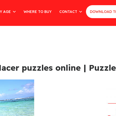
Y AGE
WHERE TO BUY
CONTACT
DOWNLOAD T
acer puzzles online | Puzzle