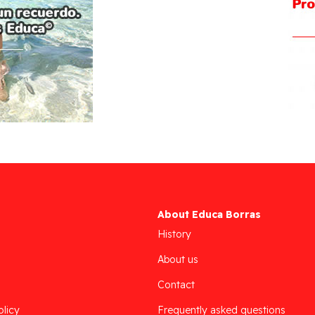
About Educa Borras
History
About us
Contact
olicy
Frequently asked questions