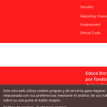
Security
Reporting Chann
Employment
Ethical Code
Desarrollado por
Addis
Educa Borr
por fondos
de la reti
Este sitio web utiliza cookies propias y de terceros para mejorar
en 2023
relacionada con sus preferencias mediante el análisis de sus h
sobre su uso pulse el botón Acepto.