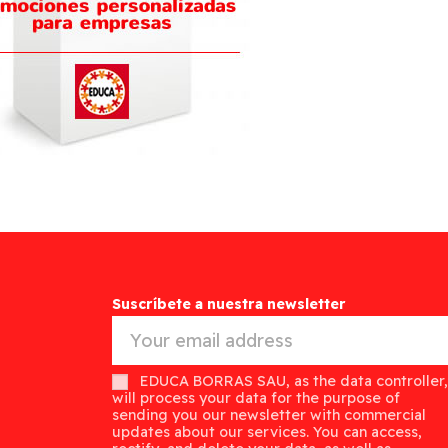
Suscríbete a nuestra newsletter
EDUCA BORRAS SAU, as the data controller,
will process your data for the purpose of
sending you our newsletter with commercial
updates about our services. You can access,