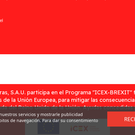
el
as, S.A.U. participa en el Programa "ICEX-BREXIT" 
 de la Unión Europea, para mitigar las consecuenci
rada del Reino Unido de la Unión. Ayudas concedidas
 nuestros servicios y mostrarle publicidad
REC
ábitos de navegación. Para dar su consentimiento