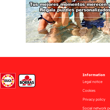
Information
Legal notice
Cookies
Privacy policy
Social network p