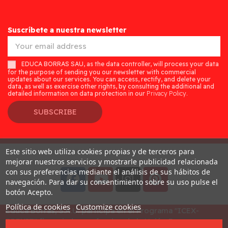
Suscríbete a nuestra newsletter
EDUCA BORRAS SAU, as the data controller, will process your data
for the purpose of sending you our newsletter with commercial
updates about our services. You can access, rectify, and delete your
data, as well as exercise other rights, by consulting the additional and
detailed information on data protection in our
Privacy Policy.
SUBSCRIBE
Este sitio web utiliza cookies propias y de terceros para
Desarrollado por
Addis
mejorar nuestros servicios y mostrarle publicidad relacionada
con sus preferencias mediante el análisis de sus hábitos de
navegación. Para dar su consentimiento sobre su uso pulse el
botón Acepto.
Política de cookies
Customize cookies
Educa Borras, S.A.U. participa en el Programa "ICEX-
BREXIT" financiado por fondos de la Unión Europea, para