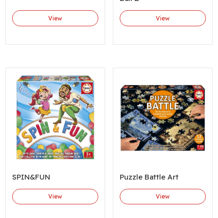
View
View
SPIN&FUN
Puzzle Battle Art
View
View