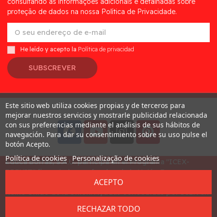
consultando as informações adicionais e detalhadas sobre
proteção de dados na nossa Política de Privacidade.
He leído y acepto la
Política de privacidad
SUBSCREVER
Este sitio web utiliza cookies propias y de terceros para
Desarrollado por
Addis
mejorar nuestros servicios y mostrarle publicidad relacionada
con sus preferencias mediante el análisis de sus hábitos de
navegación. Para dar su consentimiento sobre su uso pulse el
botón Acepto.
Política de cookies
Personalização de cookies
Educa Borras, S.A.U. participa en el Programa "ICEX-
BREXIT" financiado por fondos de la Unión Europea, para
ACEPTO
mitigar las consecuencias adversas de la retirada del
Reino Unido de la Unión. Ayudas concedidas por ICEX en
2023
RECHAZAR TODO