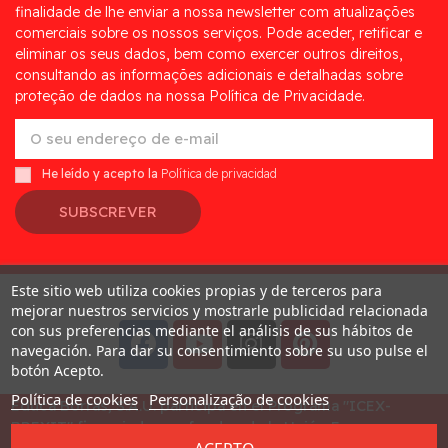
finalidade de lhe enviar a nossa newsletter com atualizações
comerciais sobre os nossos serviços. Pode aceder, retificar e
eliminar os seus dados, bem como exercer outros direitos,
consultando as informações adicionais e detalhadas sobre
proteção de dados na nossa Política de Privacidade.
He leído y acepto la
Política de privacidad
SUBSCREVER
Este sitio web utiliza cookies propias y de terceros para
Desarrollado por
Addis
mejorar nuestros servicios y mostrarle publicidad relacionada
con sus preferencias mediante el análisis de sus hábitos de
navegación. Para dar su consentimiento sobre su uso pulse el
botón Acepto.
Política de cookies
Personalização de cookies
Educa Borras, S.A.U. participa en el Programa "ICEX-
BREXIT" financiado por fondos de la Unión Europea, para
mitigar las consecuencias adversas de la retirada del