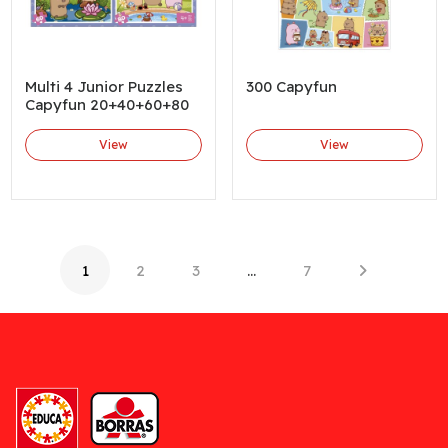
Multi 4 Junior Puzzles
300 Capyfun
Capyfun 20+40+60+80
View
View
1
2
3
…
7