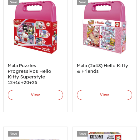
Novo
Novo
Mala Puzzles
Mala (2x48) Hello Kitty
Progressivos Hello
& Friends
Kitty Superstyle
12+16+20+25
View
View
Novo
Novo