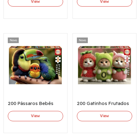
View
View
Novo
Novo
200 Pássaros Bebês
200 Gatinhos Frutados
View
View