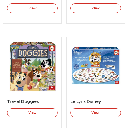
View
View
Travel Doggies
Le Lynx Disney
View
View