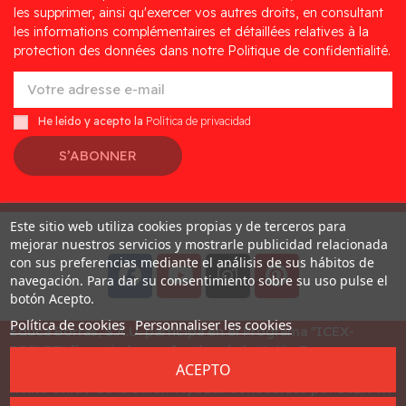
les supprimer, ainsi qu'exercer vos autres droits, en consultant
les informations complémentaires et détaillées relatives à la
protection des données dans notre Politique de confidentialité.
He leído y acepto la
Política de privacidad
S’ABONNER
Este sitio web utiliza cookies propias y de terceros para
Desarrollado por
Addis
mejorar nuestros servicios y mostrarle publicidad relacionada
con sus preferencias mediante el análisis de sus hábitos de
navegación. Para dar su consentimiento sobre su uso pulse el
botón Acepto.
Política de cookies
Personnaliser les cookies
Educa Borras, S.A.U. participa en el Programa "ICEX-
BREXIT" financiado por fondos de la Unión Europea, para
ACEPTO
mitigar las consecuencias adversas de la retirada del
Reino Unido de la Unión. Ayudas concedidas por ICEX en