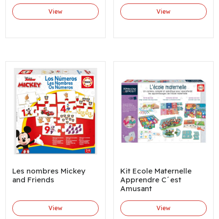
View
View
Les nombres Mickey
Kit Ecole Maternelle
and Friends
Apprendre C´est
Amusant
View
View