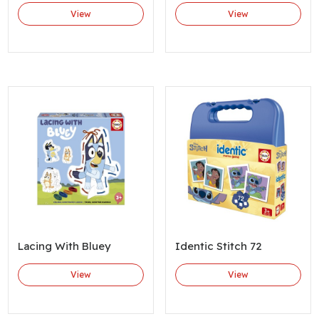
View
View
Lacing With Bluey
Identic Stitch 72
View
View