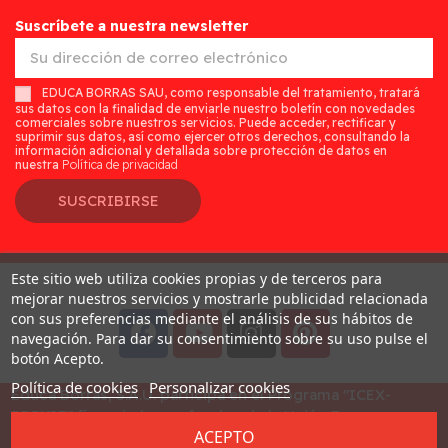
Suscríbete a nuestra newsletter
EDUCA BORRAS SAU, como responsable del tratamiento, tratará
sus datos con la finalidad de enviarle nuestro boletín con novedades
comerciales sobre nuestros servicios. Puede acceder, rectificar y
suprimir sus datos, así como ejercer otros derechos, consultando la
información adicional y detallada sobre protección de datos en
nuestra
Política de privacidad
SUSCRIBIRSE
Este sitio web utiliza cookies propias y de terceros para
Desarrollado por
Addis
mejorar nuestros servicios y mostrarle publicidad relacionada
con sus preferencias mediante el análisis de sus hábitos de
navegación. Para dar su consentimiento sobre su uso pulse el
botón Acepto.
Política de cookies
Personalizar cookies
Educa Borras, S.A.U. participa en el Programa "ICEX-
BREXIT" financiado por fondos de la Unión Europea, para
ACEPTO
mitigar las consecuencias adversas de la retirada del