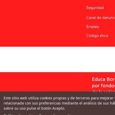
Seguridad
Canal de denunc
Empleo
Código ético
Desarrollado por
Addis
Educa Borr
por fondos
de la reti
Este sitio web utiliza cookies propias y de terceros para mejorar
en 2023
relacionada con sus preferencias mediante el análisis de sus h
sobre su uso pulse el botón Acepto.