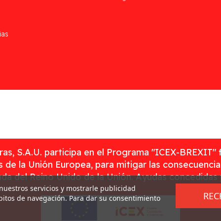
ias
as, S.A.U. participa en el Programa "ICEX-BREXIT" 
 de la Unión Europea, para mitigar las consecuenci
rada del Reino Unido de la Unión. Ayudas concedidas
 nuestros servicios y mostrarle publicidad
REC
ábitos de navegación. Para dar su consentimiento