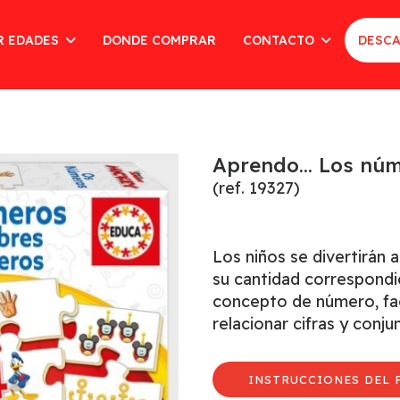
R EDADES
DONDE COMPRAR
CONTACTO
DESCA
Aprendo... Los nú
(ref. 19327)
Los niños se divertirán 
su cantidad correspondie
concepto de número, fac
relacionar cifras y conj
INSTRUCCIONES DEL 