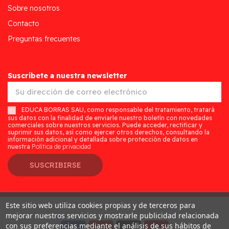
Sobre nosotros
Contacto
Preguntas frecuentes
Suscríbete a nuestra newsletter
EDUCA BORRAS SAU, como responsable del tratamiento, tratará
sus datos con la finalidad de enviarle nuestro boletín con novedades
comerciales sobre nuestros servicios. Puede acceder, rectificar y
suprimir sus datos, así como ejercer otros derechos, consultando la
información adicional y detallada sobre protección de datos en
nuestra
Política de privacidad
SUSCRIBIRSE
Este sitio web utiliza cookies propias y de terceros para
Desarrollado por
Addis
mejorar nuestros servicios y mostrarle publicidad relacionada
con sus preferencias mediante el análisis de sus hábitos de