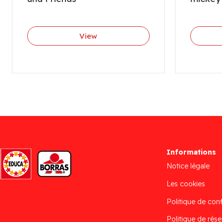
View
Informations
Notice légale
Les cookies
Politique de conf
Politique de rése