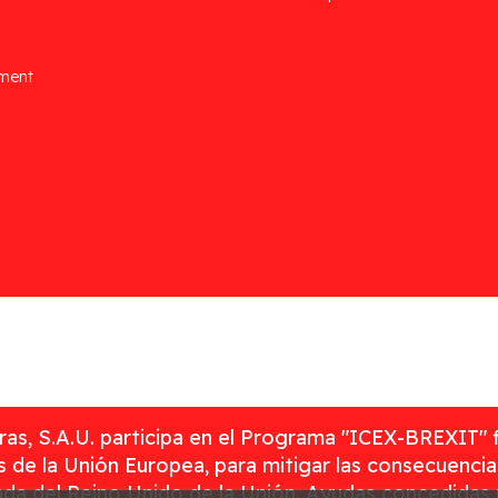
ement
as, S.A.U. participa en el Programa "ICEX-BREXIT" 
 de la Unión Europea, para mitigar las consecuenci
rada del Reino Unido de la Unión. Ayudas concedidas