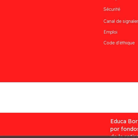
Sécurité
Canal de signal
Emploi
Code d'éthique
Desarrollado por
Addis
Educa Borr
por fondos
de la reti