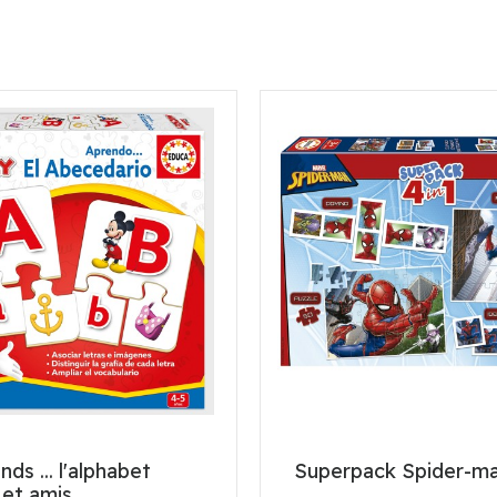
ds ... l'alphabet
Superpack Spider-m
 et amis