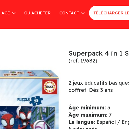
AGE
OÚ ACHETER
CONTACT
TÉLÉCHARGER L
Superpack 4 in 1 
(ref. 19682)
2 jeux éducatifs basique
coffret. Dès 3 ans
Âge minimum:
3
Âge maximum:
7
La langue:
Español / Eng