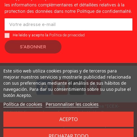
les informations complémentaires et détaillées relatives à la
protection des données dans notre Politique de confidentialité.
He leído y acepto la
Política de privacidad
S’ABONNER
Este sitio web utiliza cookies propias y de terceros para
Desarrollado por
Addis
mejorar nuestros servicios y mostrarle publicidad relacionada
con sus preferencias mediante el análisis de sus hábitos de
navegación. Para dar su consentimiento sobre su uso pulse el
botón Acepto.
Política de cookies
Personnaliser les cookies
Educa Borras, S.A.U. participa en el Programa "ICEX-
BREXIT" financiado por fondos de la Unión Europea, para
ACEPTO
mitigar las consecuencias adversas de la retirada del
Reino Unido de la Unión. Ayudas concedidas por ICEX en
2023
RECHAZAR TODO