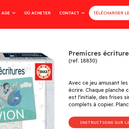
AGE
OÚ ACHETER
CONTACT
TÉLÉCHARGER L
Premicres écriture
(ref. 18830)
Avec ce jeu amusant le
écrire. Chaque planche 
est l'initiale, des frise
complets à copier. Planch
INSTRUCTIONS SUR LE