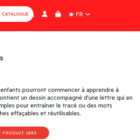
FR
E CATALOGUE
s
s enfants pourront commencer à apprendre à
contient un dessin accompagné d'une lettre qui en
s simples pour entraîner le tracé ou des mots
es effaçables et réutilisables.
 PRODUIT 1883