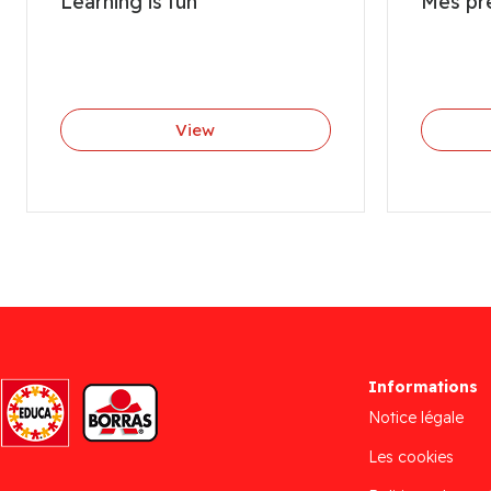
Learning is fun
Mes pre
View
Informations
Notice légale
Les cookies