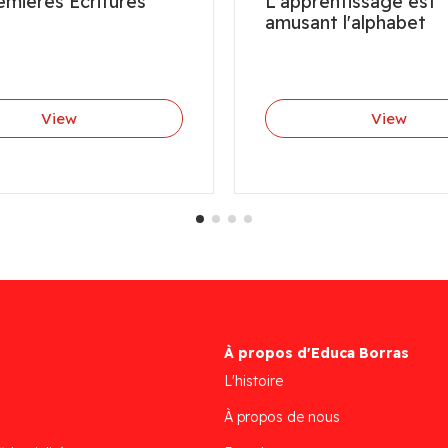
mières Écritures
L'apprentissage est
amusant l'alphabet
View
View
À propos d'Educa Borras
L'histoire
À propos de nous