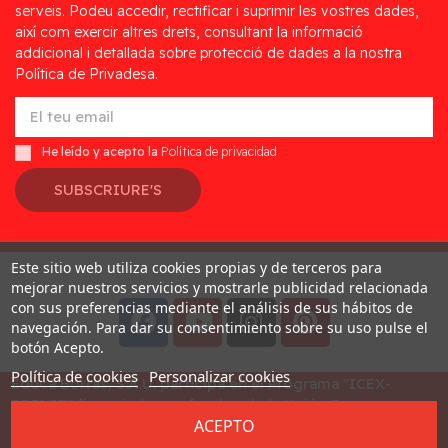
serveis. Podeu accedir, rectificar i suprimir les vostres dades,
així com exercir altres drets, consultant la informació
addicional i detallada sobre protecció de dades a la nostra
Política de Privadesa.
He leído y acepto la
Política de privacidad
SUBSCRIURE'S
Este sitio web utiliza cookies propias y de terceros para
Desarrollado por
Addis
mejorar nuestros servicios y mostrarle publicidad relacionada
con sus preferencias mediante el análisis de sus hábitos de
navegación. Para dar su consentimiento sobre su uso pulse el
botón Acepto.
Política de cookies
Personalizar cookies
Educa Borras, S.A.U. participa en el Programa "ICEX-
BREXIT" financiado por fondos de la Unión Europea, para
ACEPTO
mitigar las consecuencias adversas de la retirada del
Reino Unido de la Unión. Ayudas concedidas por ICEX en