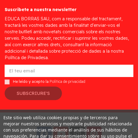
Suscríbete a nuestra newsletter
EDUCA BORRAS SAU, com a responsable del tractament,
tractarà les vostres dades amb la finalitat d'enviar-vos el
nostre butlletí amb novetats comercials sobre els nostres
serveis. Podeu accedir, rectificar i suprimir les vostres dades,
així com exercir altres drets, consultant la informació
addicional i detallada sobre protecció de dades a la nostra
Política de Privadesa.
He leído y acepto la
Política de privacidad
SUBSCRIURE'S
Este sitio web utiliza cookies propias y de terceros para
Desarrollado por
Addis
mejorar nuestros servicios y mostrarle publicidad relacionada
con sus preferencias mediante el análisis de sus hábitos de
navegación. Para dar su consentimiento sobre su uso pulse el