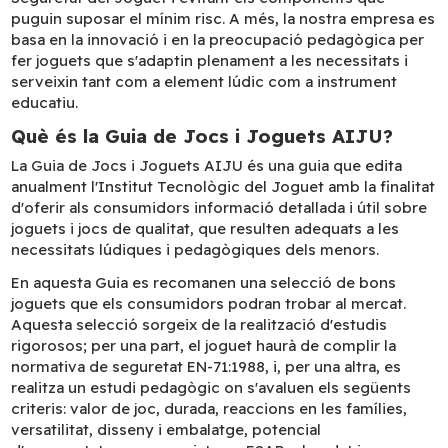
puguin suposar el mínim risc. A més, la nostra empresa es
basa en la innovació i en la preocupació pedagògica per
fer joguets que s'adaptin plenament a les necessitats i
serveixin tant com a element lúdic com a instrument
educatiu.
Què és la Guia de Jocs i Joguets AIJU?
La Guia de Jocs i Joguets AIJU és una guia que edita
anualment l'Institut Tecnològic del Joguet amb la finalitat
d'oferir als consumidors informació detallada i útil sobre
joguets i jocs de qualitat, que resulten adequats a les
necessitats lúdiques i pedagògiques dels menors.
En aquesta Guia es recomanen una selecció de bons
joguets que els consumidors podran trobar al mercat.
Aquesta selecció sorgeix de la realització d'estudis
rigorosos; per una part, el joguet haurà de complir la
normativa de seguretat EN-71:1988, i, per una altra, es
realitza un estudi pedagògic on s'avaluen els següents
criteris: valor de joc, durada, reaccions en les famílies,
versatilitat, disseny i embalatge, potencial