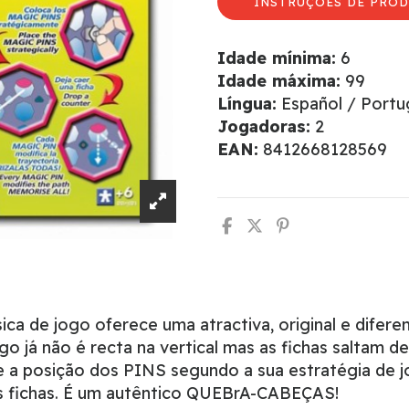
INSTRUÇÕES DE PROD
Idade mínima:
6
Idade máxima:
99
Língua:
Español / Port
Jogadoras:
2
EAN:
8412668128569
ca de jogo oferece uma atractiva, original e difer
ogo já não é recta na vertical mas as fichas saltam 
e a posição dos PINS segundo a sua estratégia de
s fichas. É um autêntico QUEBrA-CABEÇAS!