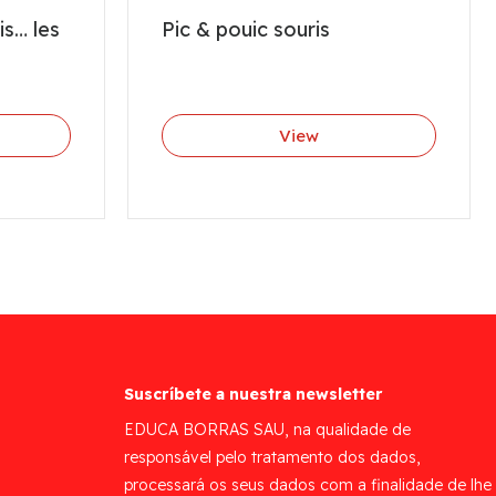
ois… les
Pic & pouic souris
View
Suscríbete a nuestra newsletter
EDUCA BORRAS SAU, na qualidade de
responsável pelo tratamento dos dados,
processará os seus dados com a finalidade de lhe