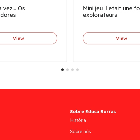
 vez... Os
Mini jeu il etait une f
adores
explorateurs
View
View
Sobre Educa Borras
História
Sobre nós