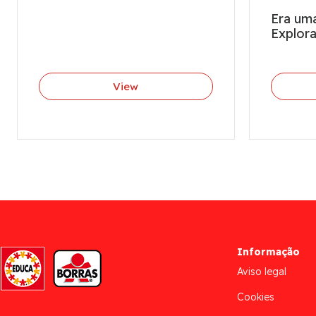
Era uma
Explor
View
Informação
Aviso legal
Cookies