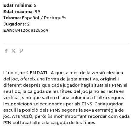
Edat mínima:
6
Edat màxima:
99
Idioma:
Español / Português
Jugadors:
2
EAN:
8412668128569
L´únic joc 4 EN RATLLA que, a més de la versió clrssica
del joc, ofereix una forma de jugar atractiva, original i
diferent: després que cada jugador hagi situat els PINS al
seu lloc, la caiguda de les fitxes del joc ja no és recta en
vertical, sinó que salten d´una columna a l´altra segons
les posicions seleccionades per als PINS. Cada jugador
escull la posició dels PINS segons la seva estratègia de
joc. ATENCIÓ, però! És molt important recordar com cada
PIN col.locat altera la caiguda de les fitxes.