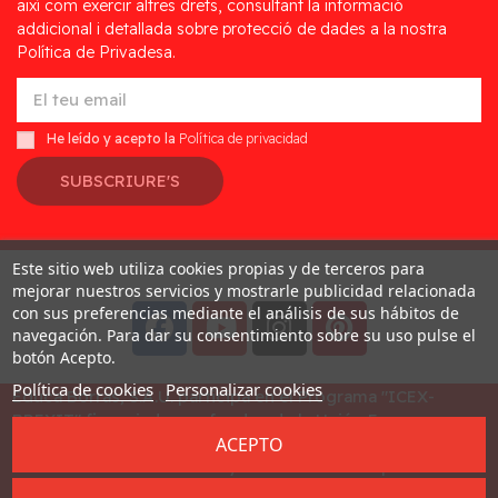
així com exercir altres drets, consultant la informació
addicional i detallada sobre protecció de dades a la nostra
Política de Privadesa.
He leído y acepto la
Política de privacidad
SUBSCRIURE'S
Este sitio web utiliza cookies propias y de terceros para
Desarrollado por
Addis
mejorar nuestros servicios y mostrarle publicidad relacionada
con sus preferencias mediante el análisis de sus hábitos de
navegación. Para dar su consentimiento sobre su uso pulse el
botón Acepto.
Política de cookies
Personalizar cookies
Educa Borras, S.A.U. participa en el Programa "ICEX-
BREXIT" financiado por fondos de la Unión Europea, para
ACEPTO
mitigar las consecuencias adversas de la retirada del
Reino Unido de la Unión. Ayudas concedidas por ICEX en
2023