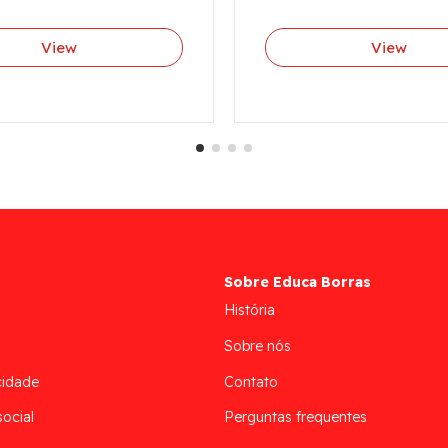
View
View
Sobre Educa Borras
História
Sobre nós
cidade
Contato
social
Perguntas frequentes