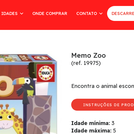
 IDADES
ONDE COMPRAR
CONTATO
DESCARRE
Memo Zoo
(ref. 19975)
Encontra o animal escon
INSTRUÇÕES DE PROD
Idade mínima:
3
Idade máxima:
5