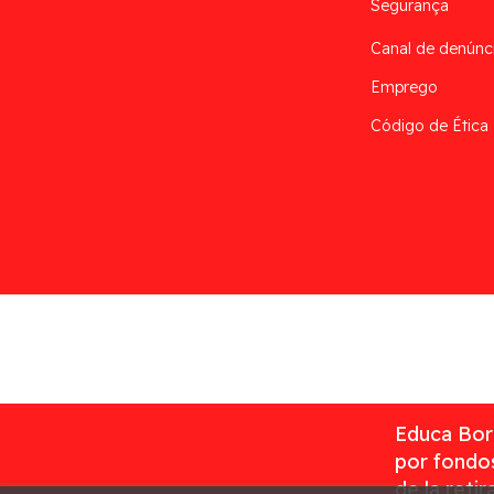
Segurança
Canal de denúnc
Emprego
Código de Ética
Desarrollado por
Addis
Educa Borr
por fondos
de la reti