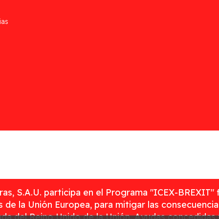
ias
as, S.A.U. participa en el Programa "ICEX-BREXIT" 
 de la Unión Europea, para mitigar las consecuenci
rada del Reino Unido de la Unión. Ayudas concedidas