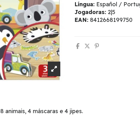
Língua:
Español / Port
Jogadoras:
2|5
EAN:
8412668199750
 animais, 4 máscaras e 4 jipes.