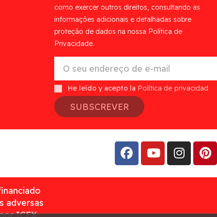
como exercer outros direitos, consultando as
informações adicionais e detalhadas sobre
proteção de dados na nossa Política de
Privacidade.
He leído y acepto la
Política de privacidad
SUBSCREVER
financiado
as adversas
 por ICEX