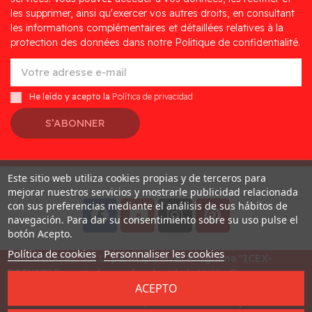
les supprimer, ainsi qu'exercer vos autres droits, en consultant
les informations complémentaires et détaillées relatives à la
protection des données dans notre Politique de confidentialité.
He leído y acepto la
Política de privacidad
S’ABONNER
Este sitio web utiliza cookies propias y de terceros para
Desarrollado por
Addis
mejorar nuestros servicios y mostrarle publicidad relacionada
con sus preferencias mediante el análisis de sus hábitos de
navegación. Para dar su consentimiento sobre su uso pulse el
botón Acepto.
Política de cookies
Personnaliser les cookies
Educa Borras, S.A.U. participa en el Programa "ICEX-
BREXIT" financiado por fondos de la Unión Europea, para
ACEPTO
mitigar las consecuencias adversas de la retirada del
Reino Unido de la Unión. Ayudas concedidas por ICEX en