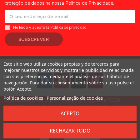
proteção de dados na nossa Política de Privacidade.
He leído y acepto la
Política de privacidad
SUBSCREVER
Este sitio web utiliza cookies propias y de terceros para
Desarrollado por
Addis
mejorar nuestros servicios y mostrarle publicidad relacionada
con sus preferencias mediante el análisis de sus hábitos de
navegación. Para dar su consentimiento sobre su uso pulse el
botón Acepto.
Política de cookies
Personalização de cookies
Educa Borras, S.A.U. participa en el Programa "ICEX-
BREXIT" financiado por fondos de la Unión Europea, para
ACEPTO
mitigar las consecuencias adversas de la retirada del
Reino Unido de la Unión. Ayudas concedidas por ICEX en
2023
RECHAZAR TODO