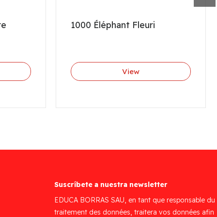
re
1000 Éléphant Fleuri
View
Suscríbete a nuestra newsletter
EDUCA BORRAS SAU, en tant que responsable du
traitement des données, traitera vos données afin