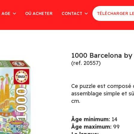
AGE
OÚ ACHETER
CONTACT
TÉLÉCHARGER L
1000 Barcelona by 
(ref. 20557)
Ce puzzle est composé d
assemblage simple et sûr
cm.
Âge minimum:
14
Âge maximum:
99