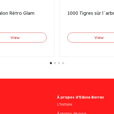
alon Rétro Glam
1000 Tigres sûr l´arb
View
View
À propos d'Educa Borras
L'histoire
À propos de nous