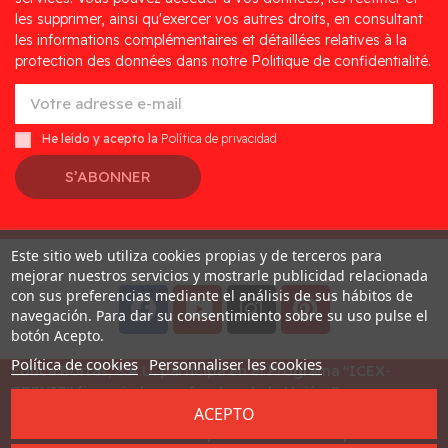
les supprimer, ainsi qu'exercer vos autres droits, en consultant
les informations complémentaires et détaillées relatives à la
protection des données dans notre Politique de confidentialité.
He leído y acepto la
Política de privacidad
S’ABONNER
Este sitio web utiliza cookies propias y de terceros para
Desarrollado por
Addis
mejorar nuestros servicios y mostrarle publicidad relacionada
con sus preferencias mediante el análisis de sus hábitos de
navegación. Para dar su consentimiento sobre su uso pulse el
botón Acepto.
Política de cookies
Personnaliser les cookies
Educa Borras, S.A.U. participa en el Programa "ICEX-
BREXIT" financiado por fondos de la Unión Europea, para
ACEPTO
mitigar las consecuencias adversas de la retirada del
Reino Unido de la Unión. Ayudas concedidas por ICEX en