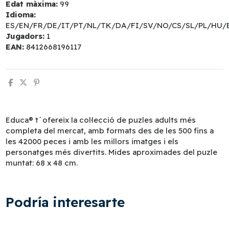
Edat màxima:
99
Idioma:
ES/EN/FR/DE/IT/PT/NL/TK/DA/FI/SV/NO/CS/SL/PL/HU/
Jugadors:
1
EAN:
8412668196117
Educa® t´ofereix la col·lecció de puzles adults més
completa del mercat, amb formats des de les 500 fins a
les 42000 peces i amb les millors imatges i els
personatges més divertits. Mides aproximades del puzle
muntat: 68 x 48 cm.
Podría interesarte