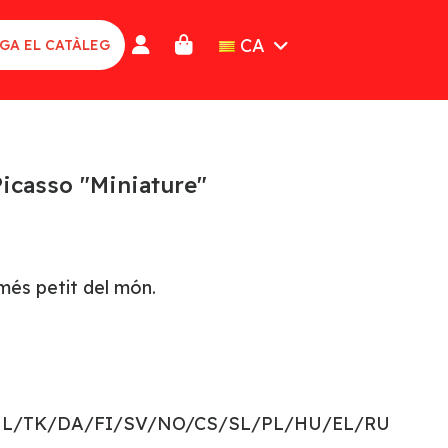
CA
GA EL CATÀLEG
Picasso "Miniature"
més petit del món.
NL/TK/DA/FI/SV/NO/CS/SL/PL/HU/EL/RU