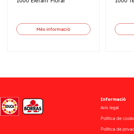
1000 Elefant Floral
1000 Te
Més informació
Informació
Avís legal
Política de cooki
Política de privac