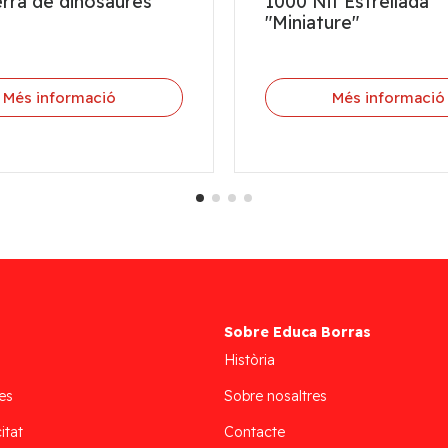
rra de dinosaures
1000 Nit Estrellada
"Miniature"
Més informació
Més informació
Sobre Educa Borras
Història
es
Sobre nosaltres
itat
Contacte