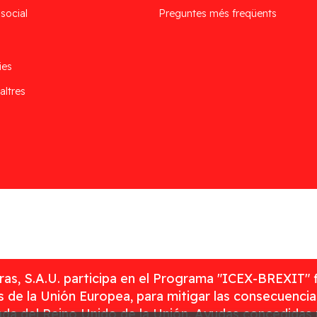
 social
Preguntes més freqüents
ies
altres
as, S.A.U. participa en el Programa "ICEX-BREXIT" 
 de la Unión Europea, para mitigar las consecuenci
rada del Reino Unido de la Unión. Ayudas concedidas