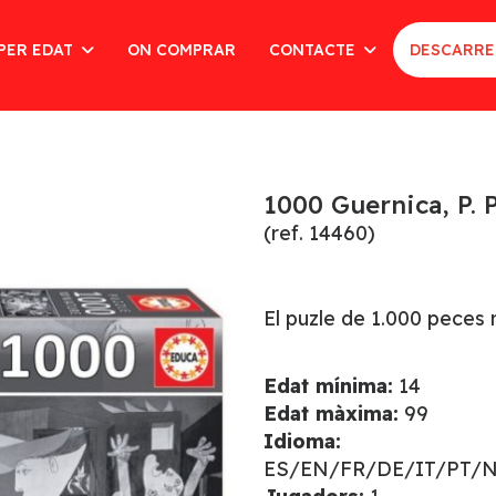
PER EDAT
ON COMPRAR
CONTACTE
DESCARRE
1000 Guernica, P. 
(ref. 14460)
El puzle de 1.000 peces 
Edat mínima:
14
Edat màxima:
99
Idioma:
ES/EN/FR/DE/IT/PT/