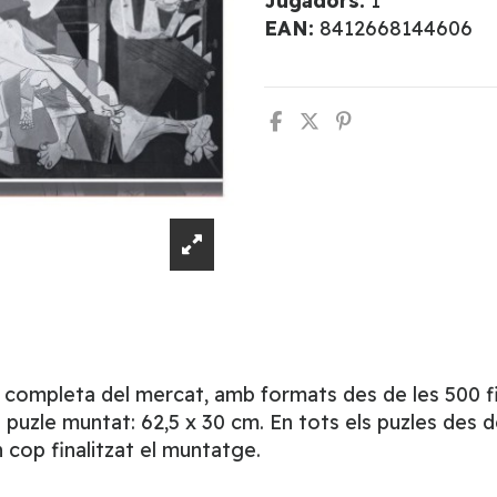
Jugadors:
1
EAN:
8412668144606
s completa del mercat, amb formats des de les 500 fin
uzle muntat: 62,5 x 30 cm. En tots els puzles des de
cop finalitzat el muntatge.