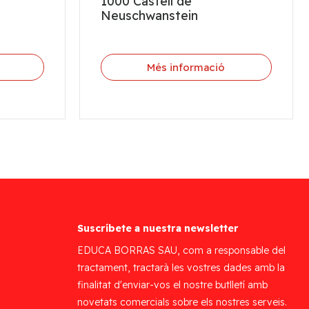
1000 Castell de
Neuschwanstein
Més informació
Suscríbete a nuestra newsletter
EDUCA BORRAS SAU, com a responsable del
tractament, tractarà les vostres dades amb la
finalitat d'enviar-vos el nostre butlletí amb
novetats comercials sobre els nostres serveis.