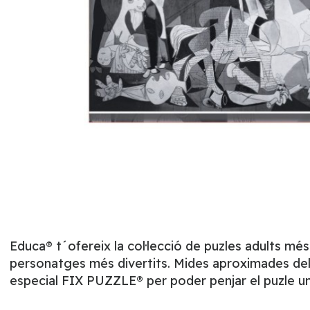
Educa® t´ofereix la col·lecció de puzles adults mé
personatges més divertits. Mides aproximades del p
especial FIX PUZZLE® per poder penjar el puzle un 