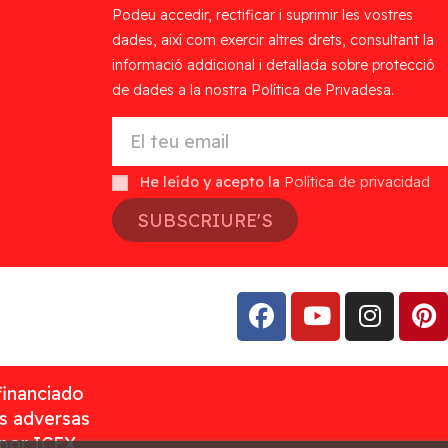
Podeu accedir, rectificar i suprimir les vostres
dades, així com exercir altres drets, consultant la
informació addicional i detallada sobre protecció
de dades a la nostra Política de Privadesa.
He leído y acepto la
Política de privacidad
SUBSCRIURE'S
financiado
as adversas
 por ICEX