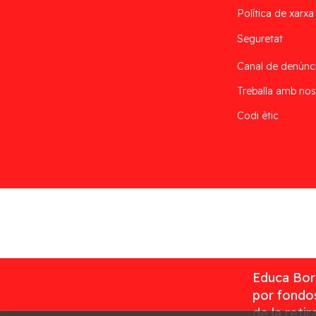
Política de xarxa
Seguretat
Canal de denúnc
Treballa amb nos
Codi ètic
Desarrollado por
Addis
Educa Borr
por fondos
de la reti