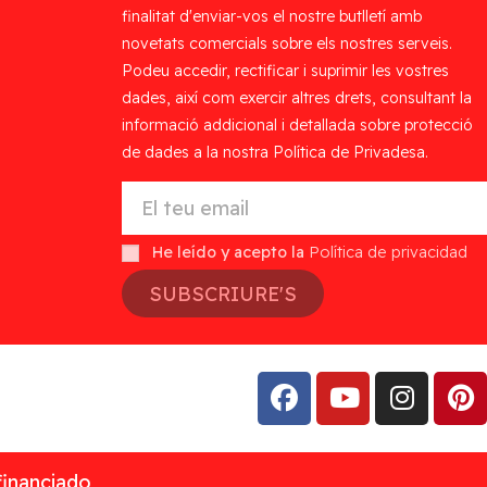
finalitat d'enviar-vos el nostre butlletí amb
novetats comercials sobre els nostres serveis.
Podeu accedir, rectificar i suprimir les vostres
dades, així com exercir altres drets, consultant la
informació addicional i detallada sobre protecció
de dades a la nostra Política de Privadesa.
He leído y acepto la
Política de privacidad
SUBSCRIURE'S
financiado