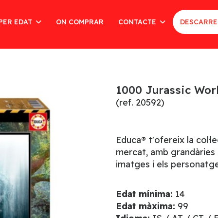
PER EDAT
ON COMPRAR
CONTACTE
DESCARRE
1000 Jurassic Wor
(ref. 20592)
Educa® t'ofereix la col·
mercat, amb grandàries d
imatges i els personatg
Edat mínima:
14
Edat màxima:
99