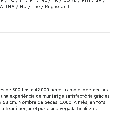
FR / TO / IT / PT / NL / TK / DONE / PHI / SV /
LATINA / HU / The / Regne Unit
es de 500 fins a 42.000 peces i amb espectaculars
 una experiència de muntatge satisfactòria gràcies
8 x 68 cm. Nombre de peces: 1.000. A més, en tots
 fixar i penjar el puzle una vegada finalitzat.