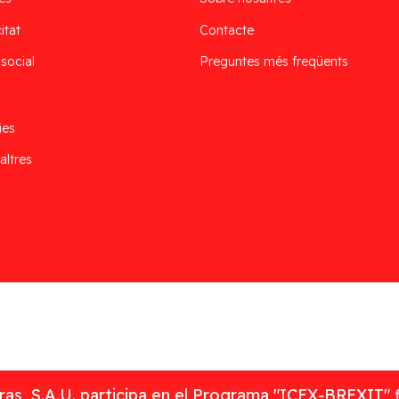
itat
Contacte
 social
Preguntes més freqüents
ies
altres
as, S.A.U. participa en el Programa "ICEX-BREXIT" 