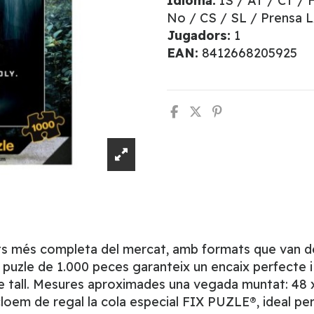
Idioma:
IS / AT / CT / 
No / CS / SL / Prensa 
Jugadors:
1
EAN:
8412668205925
ults més completa del mercat, amb formats que van d
 puzle de 1.000 peces garanteix un encaix perfecte i
sió de tall. Mesures aproximades una vegada muntat: 4
oem de regal la cola especial FIX PUZLE®, ideal per a