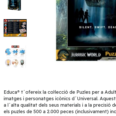
Educa® t´ofereix la col·lecció de Puzles per a Ad
imatges i personatges icònics d´Universal. Aquest
a l´alta qualitat dels seus materials i a la preci
els puzles de 500 a 2.000 peces (inclusivament) incl