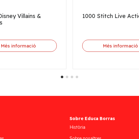
isney Villains &
1000 Stitch Live Act
s
Més informació
Més informació
Sobre Educa Borras
Història
es
Sobre nosaltres