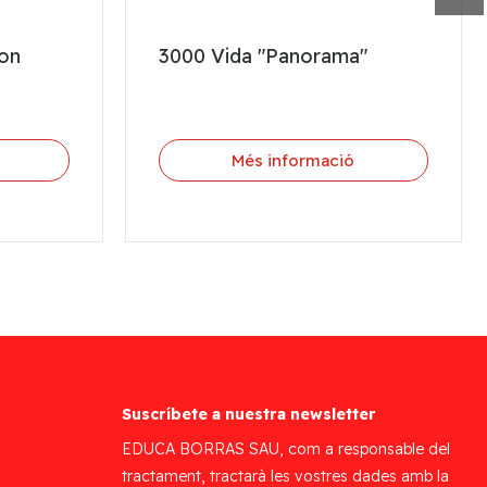
ion
3000 Vida "Panorama"
Més informació
Suscríbete a nuestra newsletter
EDUCA BORRAS SAU, com a responsable del
tractament, tractarà les vostres dades amb la