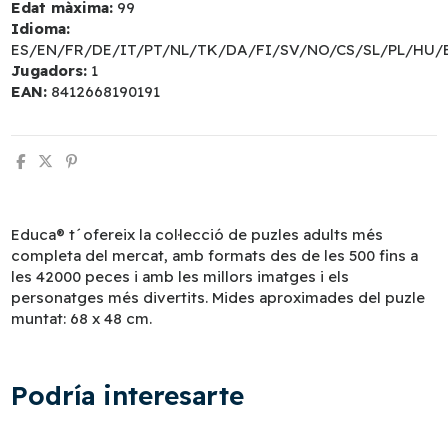
Edat màxima:
99
Idioma:
ES/EN/FR/DE/IT/PT/NL/TK/DA/FI/SV/NO/CS/SL/PL/HU/
Jugadors:
1
EAN:
8412668190191
Educa® t´ofereix la col·lecció de puzles adults més
completa del mercat, amb formats des de les 500 fins a
les 42000 peces i amb les millors imatges i els
personatges més divertits. Mides aproximades del puzle
muntat: 68 x 48 cm.
Podría interesarte