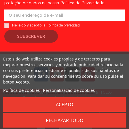
proteção de dados na nossa Política de Privacidade.
He leído y acepto la
Política de privacidad
SUBSCREVER
Este sitio web utiliza cookies propias y de terceros para
Desarrollado por
Addis
mejorar nuestros servicios y mostrarle publicidad relacionada
con sus preferencias mediante el análisis de sus hábitos de
navegación. Para dar su consentimiento sobre su uso pulse el
botón Acepto.
Política de cookies
Personalização de cookies
Educa Borras, S.A.U. participa en el Programa "ICEX-
BREXIT" financiado por fondos de la Unión Europea, para
ACEPTO
mitigar las consecuencias adversas de la retirada del
Reino Unido de la Unión. Ayudas concedidas por ICEX en
2023
RECHAZAR TODO