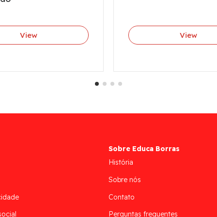
View
View
Sobre Educa Borras
História
Sobre nós
cidade
Contato
social
Perguntas frequentes