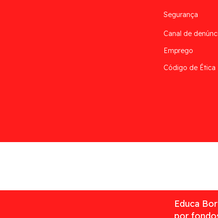
Segurança
Canal de denúnc
Emprego
Código de Ética
Desarrollado por
Addis
Educa Borr
por fondos