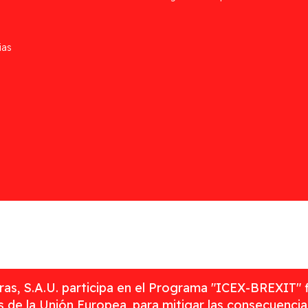
ias
as, S.A.U. participa en el Programa "ICEX-BREXIT" 
 de la Unión Europea, para mitigar las consecuenci