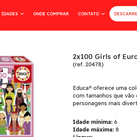
 IDADES
ONDE COMPRAR
CONTATO
DESCARRE
2x100 Girls of Eur
(ref. 20478)
Educa® oferece uma cole
com tamanhos que vão d
personagens mais divert
Idade mínima:
6
Idade máxima:
8