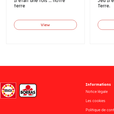
Il était une fois ... notre
Jeu Il e
terre
Terre.
View
Informations
Notice légale
Les cookies
Politique de conf