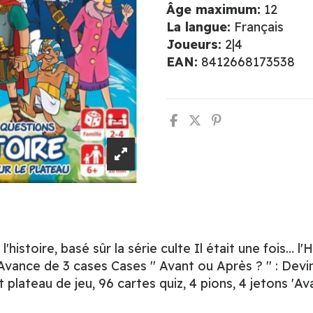
Âge maximum:
12
La langue:
Français
Joueurs:
2|4
EAN:
8412668173538
'histoire, basé sûr la série culte Il était une fois… 
 Avance de 3 cases Cases '' Avant ou Après ? '' : Devi
plateau de jeu, 96 cartes quiz, 4 pions, 4 jetons 'Av