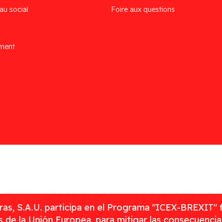
au social
Foire aux questions
ement
as, S.A.U. participa en el Programa "ICEX-BREXIT" 
 de la Unión Europea, para mitigar las consecuenci