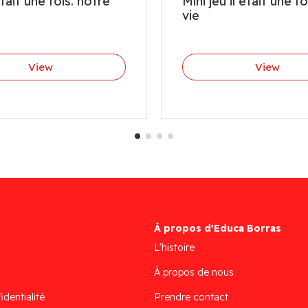
tait une fois. notre
Mini jeu il etait une fo
vie
View
View
À propos d'Educa Borras
L'histoire
À propos de nous
identialité
Prendre contact