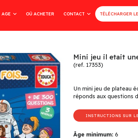
AGE
OÚ ACHETER
CONTACT
TÉLÉCHARGER L
Mini jeu il etait u
(ref. 17353)
Un mini jeu de plateau éd
réponds aux questions de
INSTRUCTIONS SUR LE
Âge minimum:
6