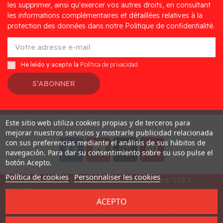
les supprimer, ainsi qu'exercer vos autres droits, en consultant
les informations complémentaires et détaillées relatives à la
protection des données dans notre Politique de confidentialité.
He leído y acepto la
Política de privacidad
S’ABONNER
Este sitio web utiliza cookies propias y de terceros para
Desarrollado por
Addis
mejorar nuestros servicios y mostrarle publicidad relacionada
con sus preferencias mediante el análisis de sus hábitos de
navegación. Para dar su consentimiento sobre su uso pulse el
botón Acepto.
Política de cookies
Personnaliser les cookies
Educa Borras, S.A.U. participa en el Programa "ICEX-
BREXIT" financiado por fondos de la Unión Europea, para
ACEPTO
mitigar las consecuencias adversas de la retirada del
Reino Unido de la Unión. Ayudas concedidas por ICEX en
2023