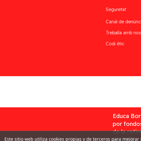
Seguretat
Canal de denúnc
Treballa amb nos
Codi ètic
Desarrollado por
Addis
Educa Borr
por fondos
de la reti
Este sitio web utiliza cookies propias y de terceros para mejorar
en 2023