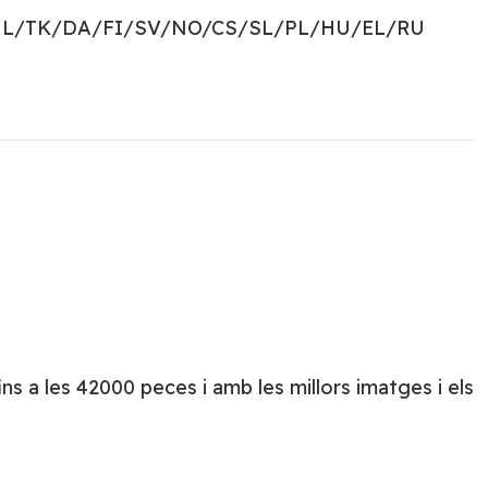
NL/TK/DA/FI/SV/NO/CS/SL/PL/HU/EL/RU
s a les 42000 peces i amb les millors imatges i els