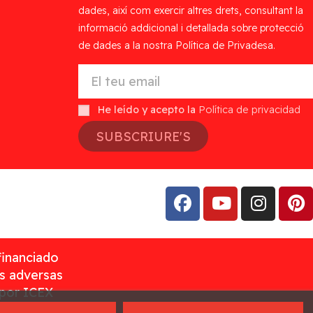
dades, així com exercir altres drets, consultant la
informació addicional i detallada sobre protecció
de dades a la nostra Política de Privadesa.
He leído y acepto la
Política de privacidad
SUBSCRIURE'S
financiado
as adversas
 por ICEX