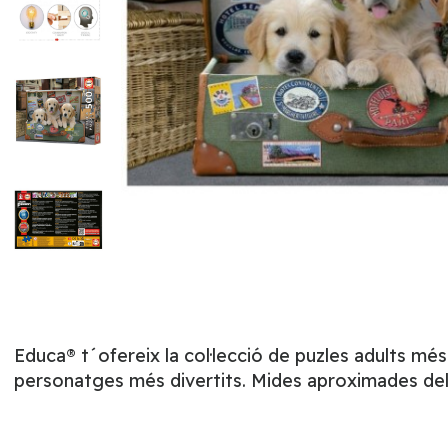
Educa® t´ofereix la col·lecció de puzles adults mé
personatges més divertits. Mides aproximades del