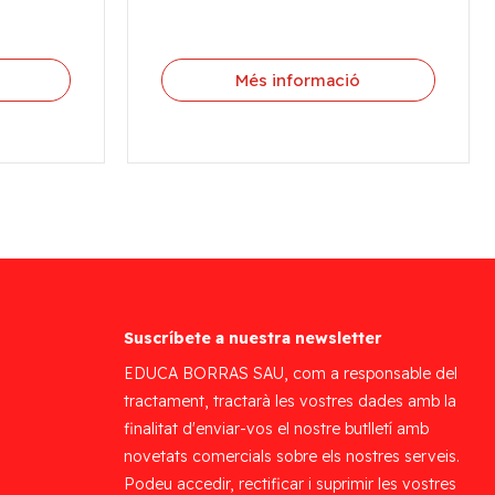
Més informació
Suscríbete a nuestra newsletter
EDUCA BORRAS SAU, com a responsable del
tractament, tractarà les vostres dades amb la
finalitat d'enviar-vos el nostre butlletí amb
novetats comercials sobre els nostres serveis.
Podeu accedir, rectificar i suprimir les vostres