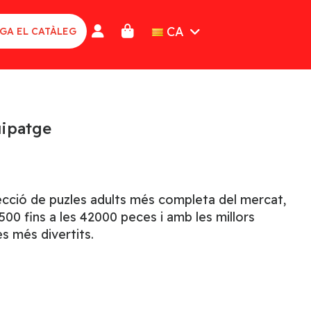
CA
GA EL CATÀLEG
uipatge
lecció de puzles adults més completa del mercat,
00 fins a les 42000 peces i amb les millors
s més divertits.