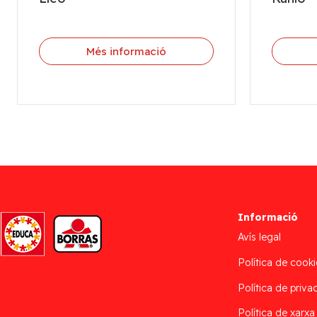
Més informació
Informació
Avís legal
Política de cooki
Política de privac
Política de xarxa