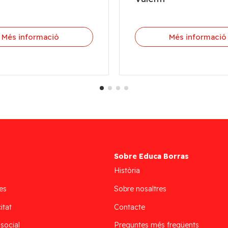
Més informació
Més informació
Sobre Educa Borras
Història
es
Sobre nosaltres
itat
Contacte
 social
Preguntes més freqüents