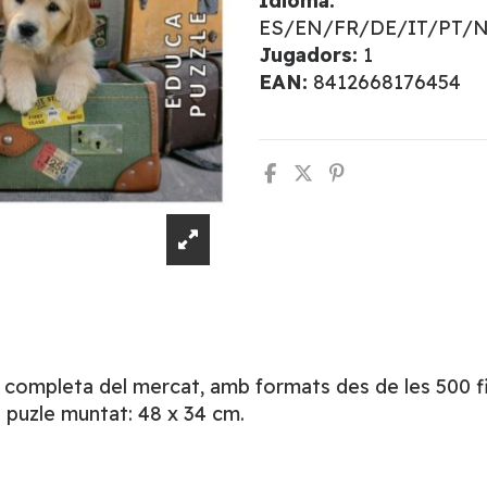
Idioma:
ES/EN/FR/DE/IT/PT/
Jugadors:
1
EAN:
8412668176454
s completa del mercat, amb formats des de les 500 fin
 puzle muntat: 48 x 34 cm.