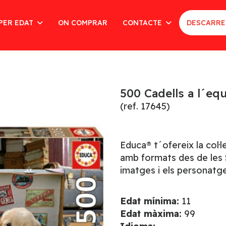
PER EDAT
ON COMPRAR
CONTACTE
DESCARRE
500 Cadells a l´eq
(ref. 17645)
Educa® t´ofereix la col·
amb formats des de les 5
imatges i els personatge
Edat mínima:
11
Edat màxima:
99