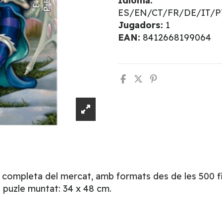
Idioma:
ES/EN/CT/FR/DE/IT/
Jugadors:
1
EAN:
8412668199064
s completa del mercat, amb formats des de les 500 fin
 puzle muntat: 34 x 48 cm.