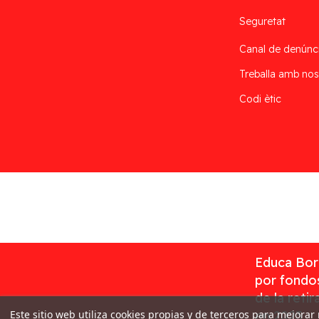
Seguretat
Canal de denúnc
Treballa amb nos
Codi ètic
Desarrollado por
Addis
Educa Borr
por fondos
de la reti
Este sitio web utiliza cookies propias y de terceros para mejorar
en 2023