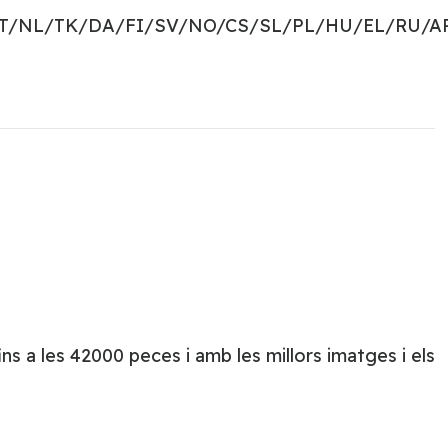
PT/NL/TK/DA/FI/SV/NO/CS/SL/PL/HU/EL/RU/A
s a les 42000 peces i amb les millors imatges i els