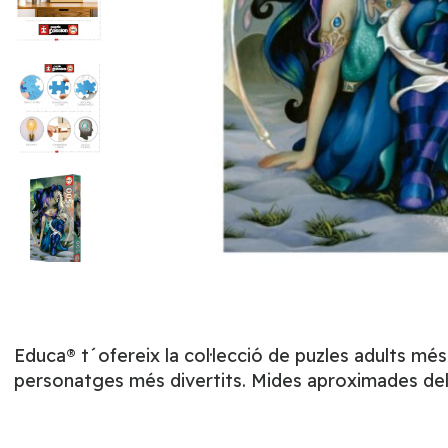
Educa® t´ofereix la col·lecció de puzles adults mé
personatges més divertits. Mides aproximades del