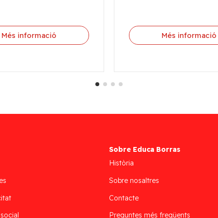
Més informació
Més informació
Sobre Educa Borras
Història
es
Sobre nosaltres
itat
Contacte
 social
Preguntes més freqüents