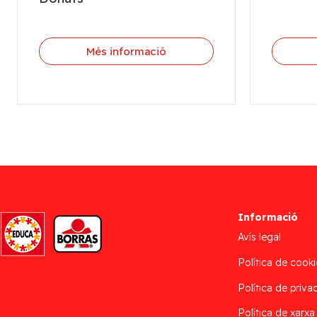
Més informació
Informació
Avís legal
Política de cooki
Política de privac
Política de xarxa