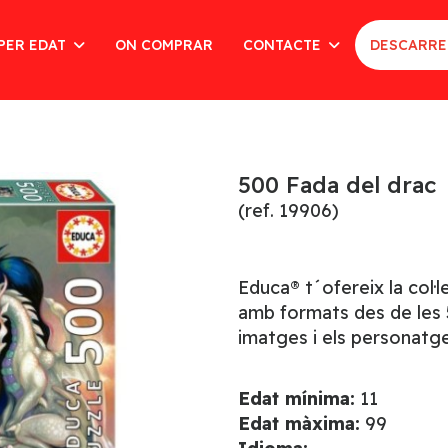
PER EDAT
ON COMPRAR
CONTACTE
DESCARRE
500 Fada del drac
(ref. 19906)
Educa® t´ofereix la col·
amb formats des de les 5
imatges i els personatge
Edat mínima:
11
Edat màxima:
99