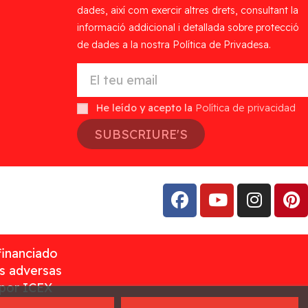
dades, així com exercir altres drets, consultant la
informació addicional i detallada sobre protecció
de dades a la nostra Política de Privadesa.
He leído y acepto la
Política de privacidad
SUBSCRIURE'S
financiado
as adversas
 por ICEX