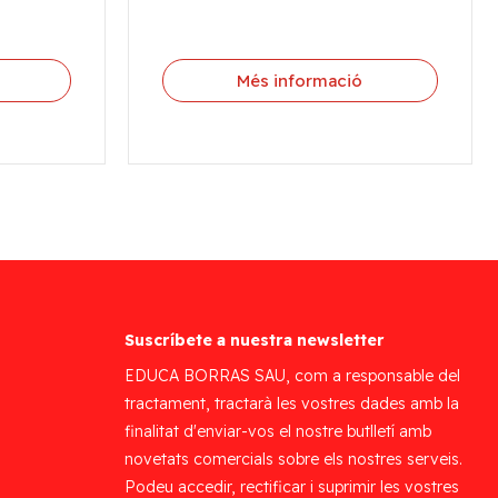
Més informació
Suscríbete a nuestra newsletter
EDUCA BORRAS SAU, com a responsable del
tractament, tractarà les vostres dades amb la
finalitat d'enviar-vos el nostre butlletí amb
novetats comercials sobre els nostres serveis.
Podeu accedir, rectificar i suprimir les vostres