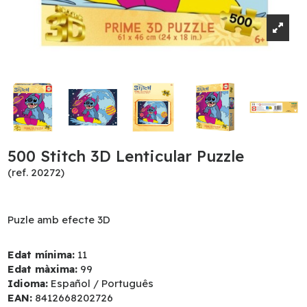
500 Stitch 3D Lenticular Puzzle
(ref. 20272)
Puzle amb efecte 3D
Edat mínima:
11
Edat màxima:
99
Idioma:
Español / Português
EAN:
8412668202726