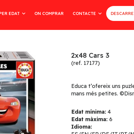
PER EDAT
ON COMPRAR
CONTACTE
DESCARRE
2x48 Cars 3
(ref. 17177)
Educa t’ofereix uns puzl
mans més petites. ©Dis
Edat mínima:
4
Edat màxima:
6
Idioma: