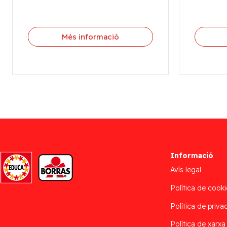
Més informació
Informació
Avís legal
Política de cooki
Política de privac
Política de xarxa