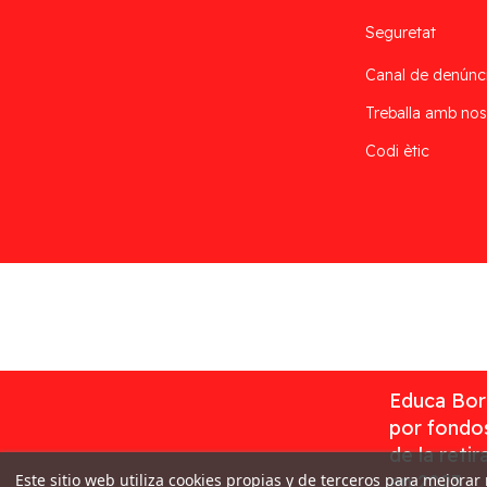
Seguretat
Canal de denúnc
Treballa amb nos
Codi ètic
Desarrollado por
Addis
Educa Borr
por fondos
de la reti
Este sitio web utiliza cookies propias y de terceros para mejorar
en 2023