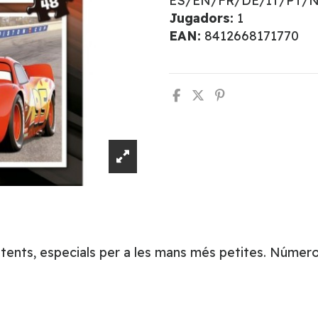
ES/EN/FR/DE/IT/PT/
Jugadors:
1
EAN:
8412668171770
stents, especials per a les mans més petites. Número