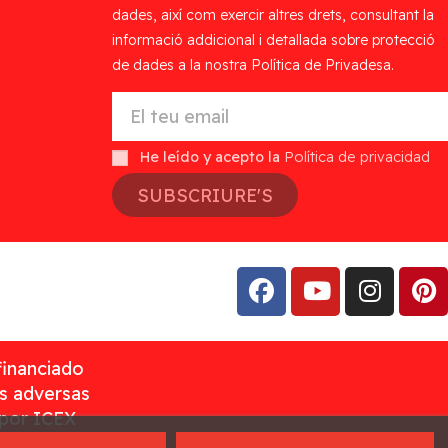
dades, així com exercir altres drets, consultant la
informació addicional i detallada sobre protecció
de dades a la nostra Política de Privadesa.
He leído y acepto la
Política de privacidad
SUBSCRIURE'S
financiado
as adversas
 por ICEX