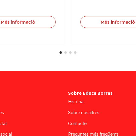
Més informació
Més informació
Sobre Educa Borras
Història
es
Sobre nosaltres
itat
Contacte
 social
Preguntes més freqüents