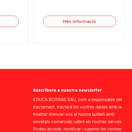
Més informació
Suscríbete a nuestra newsletter
EDUCA BORRAS SAU, com a responsable del
tractament, tractarà les vostres dades amb la
finalitat d'enviar-vos el nostre butlletí amb
novetats comercials sobre els nostres serveis.
Podeu accedir, rectificar i suprimir les vostres