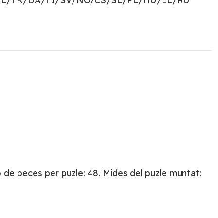
NL/TK/DA/FI/SV/NO/CS/SL/PL/HU/EL/RU
 de peces per puzle: 48. Mides del puzle muntat: