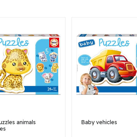
zzles animals
Baby vehicles
ges