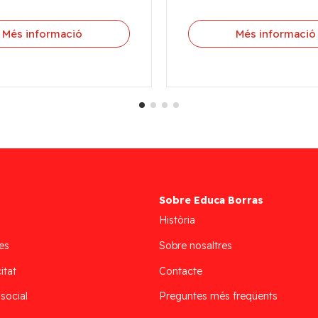
Més informació
Més informació
Sobre Educa Borras
Història
es
Sobre nosaltres
itat
Contacte
 social
Preguntes més freqüents