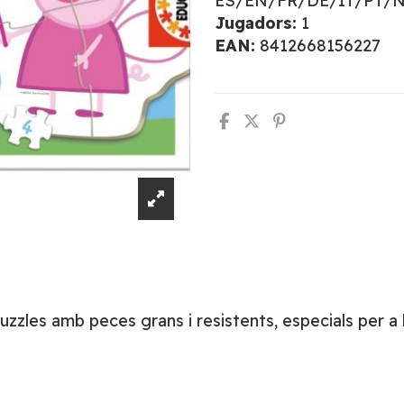
ES/EN/FR/DE/IT/PT/
Jugadors:
1
EAN:
8412668156227
uzzles amb peces grans i resistents, especials per a