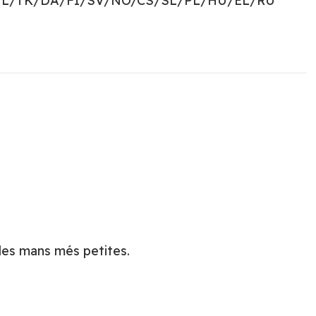
NL/TK/DA/FI/SV/NO/CS/SL/PL/HU/EL/RU
 les mans més petites.