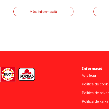
Més informació
Informació
Avís legal
Política de cooki
Política de privac
Política de xarxa