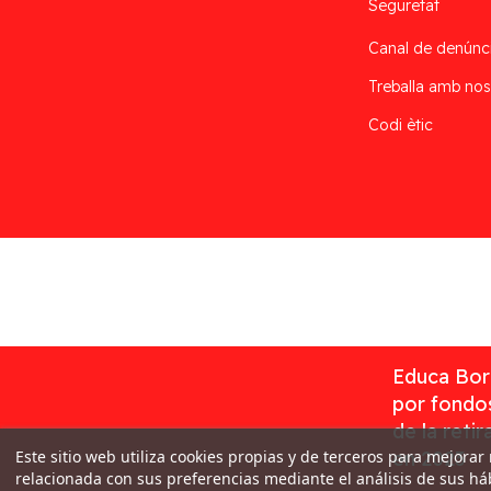
Seguretat
Canal de denúnc
Treballa amb nos
Codi ètic
Desarrollado por
Addis
Educa Borr
por fondos
de la reti
Este sitio web utiliza cookies propias y de terceros para mejorar
en 2023
relacionada con sus preferencias mediante el análisis de sus h