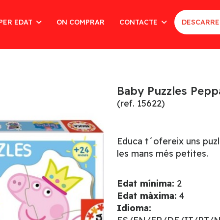
PER EDAT
ON COMPRAR
CONTACTE
DESCARRE
Baby Puzzles Pepp
(ref. 15622)
Educa t´ofereix uns puzl
les mans més petites.
Edat mínima:
2
Edat màxima:
4
Idioma: