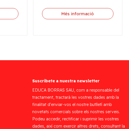
Més informació
Suscríbete a nuestra newsletter
EDUCA BORRAS SAU, com a responsable del
tractament, tractarà les vostres dades amb la
finalitat d'enviar-vos el nostre butlletí amb
novetats comercials sobre els nostres serveis.
Podeu accedir, rectificar i suprimir les vostres
dades, així com exercir altres drets, consultant la