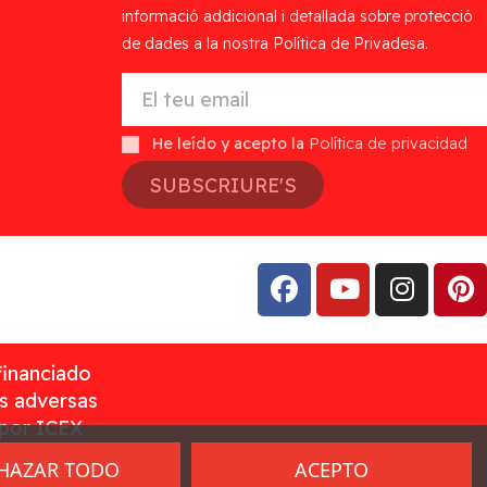
informació addicional i detallada sobre protecció
de dades a la nostra Política de Privadesa.
He leído y acepto la
Política de privacidad
SUBSCRIURE'S
financiado
as adversas
 por ICEX
HAZAR TODO
ACEPTO