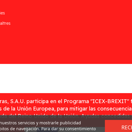
ies
altres
as, S.A.U. participa en el Programa "ICEX-BREXIT" 
 de la Unión Europea, para mitigar las consecuenci
rada del Reino Unido de la Unión. Ayudas concedidas
 nuestros servicios y mostrarle publicidad
REC
ábitos de navegación. Para dar su consentimiento