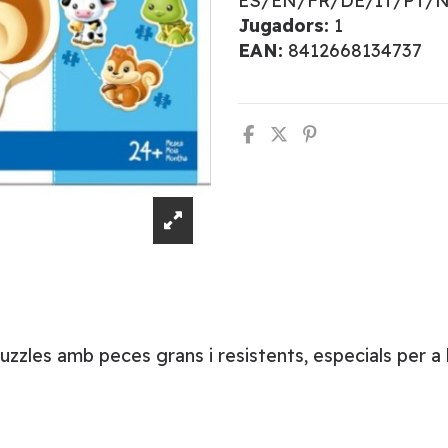
ES/EN/FR/DE/IT/PT/
Jugadors:
1
EAN:
8412668134737
uzzles amb peces grans i resistents, especials per a