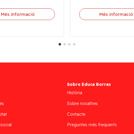
Més informació
Més informació
Sobre Educa Borras
Història
es
Sobre nosaltres
itat
Contacte
 social
Preguntes més freqüents