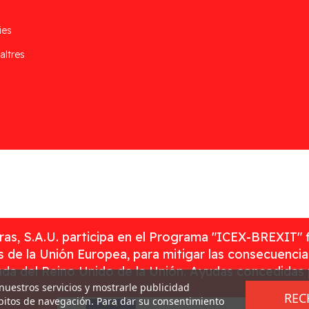
ies
altres
as, S.A.U. participa en el Programa "ICEX-BREXIT" 
 de la Unión Europea, para mitigar las consecuenci
rada del Reino Unido de la Unión. Ayudas concedidas
 nuestros servicios y mostrarle publicidad
REC
ábitos de navegación. Para dar su consentimiento