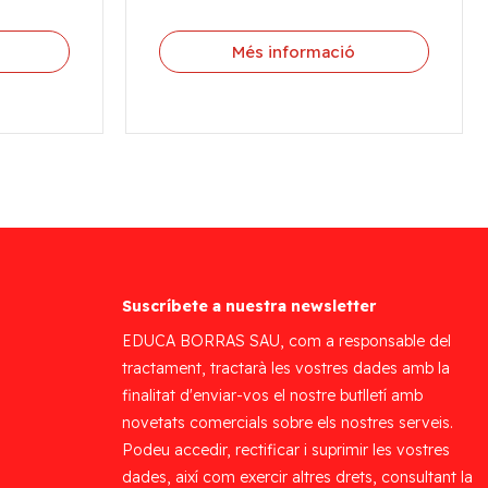
Més informació
Suscríbete a nuestra newsletter
EDUCA BORRAS SAU, com a responsable del
tractament, tractarà les vostres dades amb la
finalitat d'enviar-vos el nostre butlletí amb
novetats comercials sobre els nostres serveis.
Podeu accedir, rectificar i suprimir les vostres
dades, així com exercir altres drets, consultant la