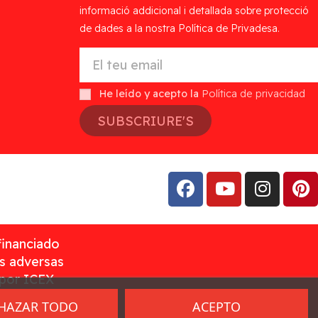
informació addicional i detallada sobre protecció
de dades a la nostra Política de Privadesa.
He leído y acepto la
Política de privacidad
SUBSCRIURE'S
financiado
as adversas
 por ICEX
HAZAR TODO
ACEPTO