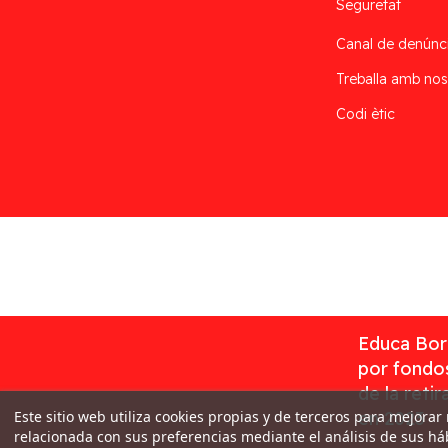
Seguretat
Canal de denúnc
Treballa amb nos
Codi ètic
Desarrollado por
Addis
Educa Borr
por fondos
de la reti
Este sitio web utiliza cookies propias y de terceros para mejorar
en 2023
relacionada con sus preferencias mediante el análisis de sus h