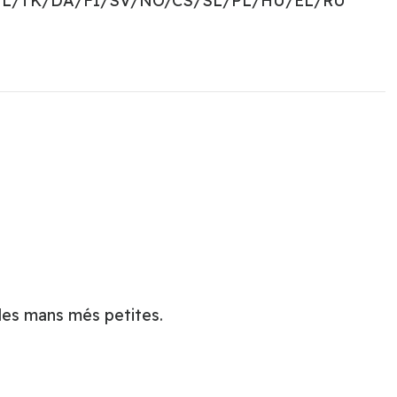
NL/TK/DA/FI/SV/NO/CS/SL/PL/HU/EL/RU
 les mans més petites.