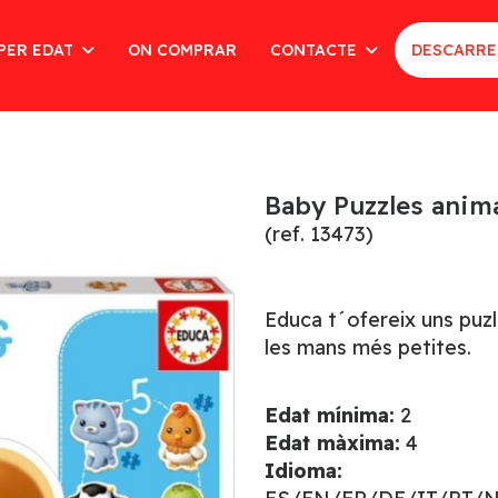
PER EDAT
ON COMPRAR
CONTACTE
DESCARRE
Baby Puzzles anim
(ref. 13473)
Educa t´ofereix uns puzl
les mans més petites.
Edat mínima:
2
Edat màxima:
4
Idioma: