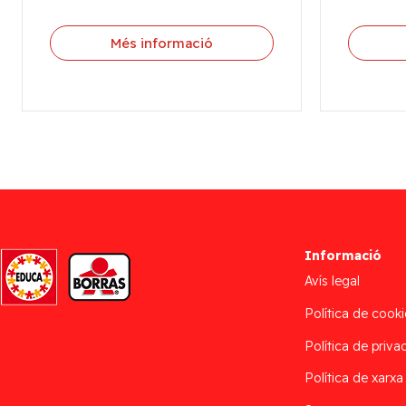
Més informació
Informació
Avís legal
Política de cooki
Política de privac
Política de xarxa