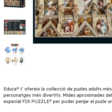
Educa® t´ofereix la col·lecció de puzles adults mé
personatges més divertits. Mides aproximades del p
especial FIX PUZZLE® per poder penjar el puzle un 