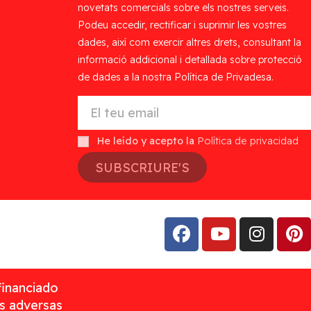
novetats comercials sobre els nostres serveis.
Podeu accedir, rectificar i suprimir les vostres
dades, així com exercir altres drets, consultant la
informació addicional i detallada sobre protecció
de dades a la nostra Política de Privadesa.
He leído y acepto la
Política de privacidad
SUBSCRIURE'S
financiado
as adversas