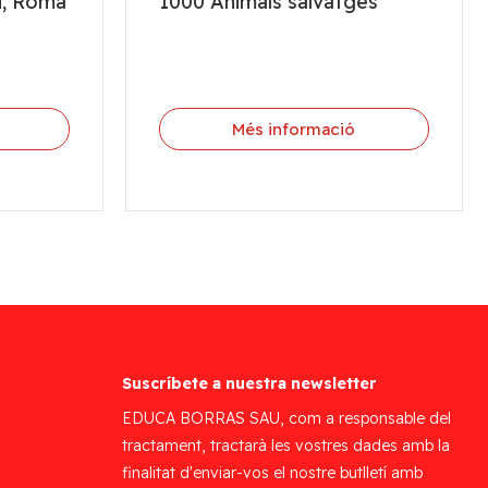
i, Roma
1000 Animals salvatges
Més informació
Suscríbete a nuestra newsletter
EDUCA BORRAS SAU, com a responsable del
tractament, tractarà les vostres dades amb la
finalitat d'enviar-vos el nostre butlletí amb