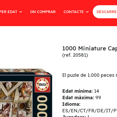
PER EDAT
ON COMPRAR
CONTACTE
DESCARRE
1000 Miniature Cap
(ref. 20581)
El puzle de 1.000 peces 
Edat mínima:
14
Edat màxima:
99
Idioma:
ES/EN/CT/FR/DE/IT/