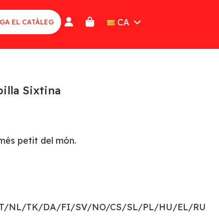
CA
GA EL CATÀLEG
illa Sixtina
més petit del món.
PT/NL/TK/DA/FI/SV/NO/CS/SL/PL/HU/EL/RU