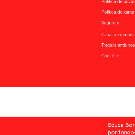
Política de privac
Política de xarxa
Seguretat
Canal de denúnc
Treballa amb nos
Codi ètic
Desarrollado por
Addis
Educa Borr
por fondos