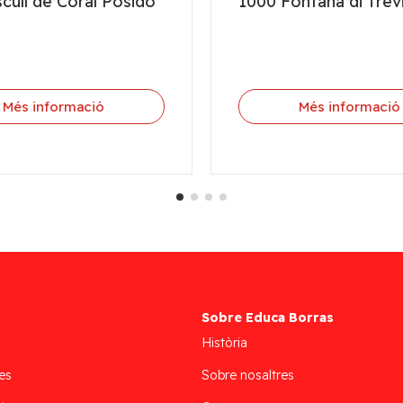
cull de Coral Posidó
1000 Fontana di Trev
Més informació
Més informació
Sobre Educa Borras
Història
es
Sobre nosaltres