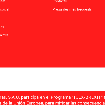
itat
Contacte
 social
Preguntes més freqüents
ies
altres
as, S.A.U. participa en el Programa "ICEX-BREXIT" 
 de la Unión Europea, para mitigar las consecuenci