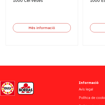
1000 Cerveses
1000 Es
Més informació
Informació
Avís legal
Política de cooki