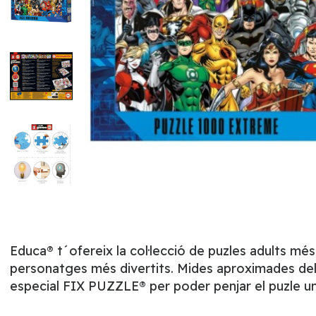
Educa® t´ofereix la col·lecció de puzles adults mé
personatges més divertits. Mides aproximades del p
especial FIX PUZZLE® per poder penjar el puzle un 