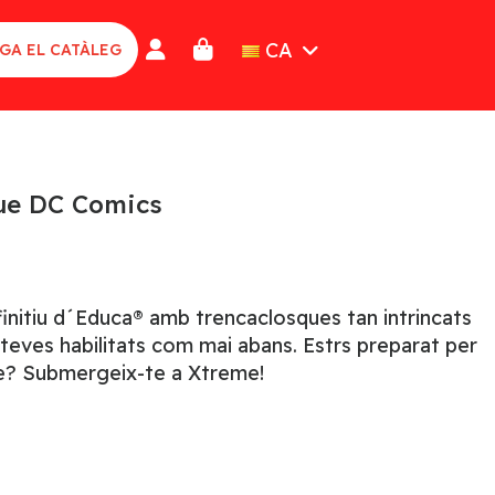
CA
GA EL CATÀLEG
ue DC Comics
initiu d´Educa® amb trencaclosques tan intrincats
teves habilitats com mai abans. Estrs preparat per
le? Submergeix-te a Xtreme!