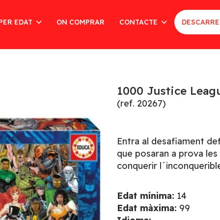
PER EDAT
ON COMPRAR
CONTACTE
DESCARRE
1000 Justice Leag
(ref. 20267)
Entra al desafiament def
que posaran a prova les 
conquerir l´inconquerib
Edat mínima:
14
Edat màxima:
99