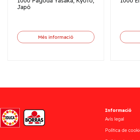
1000 Pagoda Yasaka, Kyoto,
1000 E
Japó
Més informació
Informació
Avís legal
Política de cooki