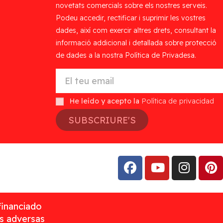
novetats comercials sobre els nostres serveis.
Podeu accedir, rectificar i suprimir les vostres
dades, així com exercir altres drets, consultant la
informació addicional i detallada sobre protecció
de dades a la nostra Política de Privadesa.
He leído y acepto la
Política de privacidad
SUBSCRIURE'S
financiado
as adversas