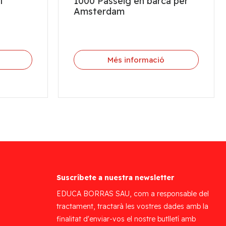
t
1000 Passeig en barca per
Amsterdam
Més informació
Suscríbete a nuestra newsletter
EDUCA BORRAS SAU, com a responsable del
tractament, tractarà les vostres dades amb la
finalitat d'enviar-vos el nostre butlletí amb