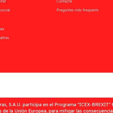
itat
Contacte
 social
Preguntes més freqüents
ies
altres
as, S.A.U. participa en el Programa "ICEX-BREXIT" 
 de la Unión Europea, para mitigar las consecuenci