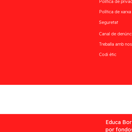
Política de privac
Política de xarxa
Seguretat
Canal de denúnc
Treballa amb nos
Codi ètic
Desarrollado por
Addis
Educa Borr
por fondos