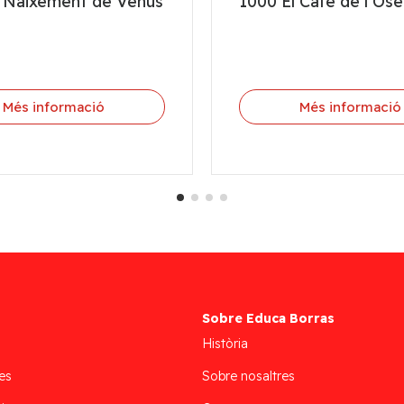
l Naixement de Venus
1000 El Cafè de l’Ose
Més informació
Més informació
Sobre Educa Borras
Història
es
Sobre nosaltres