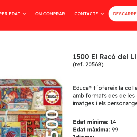
PER EDAT
ON COMPRAR
CONTACTE
DESCARRE
1500 El Racó del Ll
(ref. 20568)
Educa® t´ofereix la col·
amb formats des de les 5
imatges i els personatge
Edat mínima:
14
Edat màxima:
99