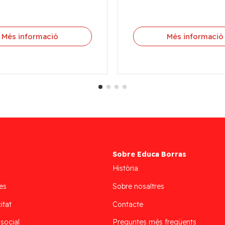
Més informació
Més informació
Sobre Educa Borras
Història
es
Sobre nosaltres
itat
Contacte
 social
Preguntes més freqüents