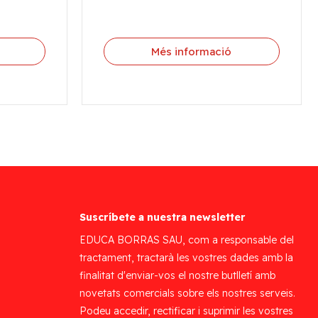
Més informació
Suscríbete a nuestra newsletter
EDUCA BORRAS SAU, com a responsable del
tractament, tractarà les vostres dades amb la
finalitat d'enviar-vos el nostre butlletí amb
novetats comercials sobre els nostres serveis.
Podeu accedir, rectificar i suprimir les vostres