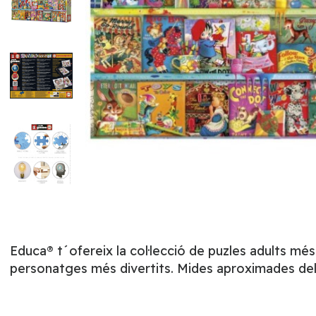
Educa® t´ofereix la col·lecció de puzles adults mé
personatges més divertits. Mides aproximades del