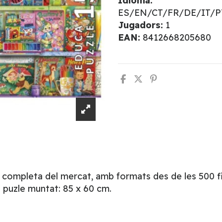
Idioma:
ES/EN/CT/FR/DE/IT/
Jugadors:
1
EAN:
8412668205680
s completa del mercat, amb formats des de les 500 fin
 puzle muntat: 85 x 60 cm.