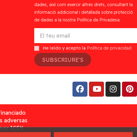
dades, així com exercir altres drets, consultant la
informació addicional i detallada sobre protecció
de dades a la nostra Política de Privadesa.
He leído y acepto la
Política de privacidad
SUBSCRIURE'S
financiado
as adversas
 por ICEX