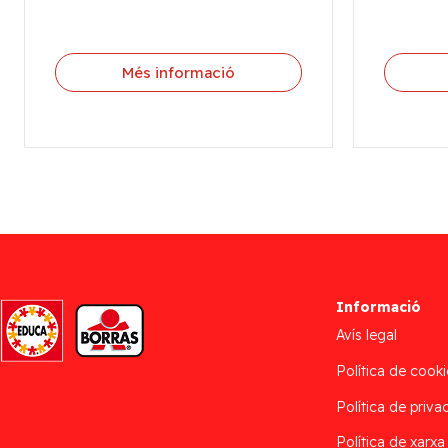
Més informació
Informació
Avís legal
Política de cooki
Política de privac
Política de xarxa