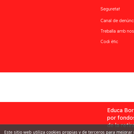
Seguretat
Canal de denúnc
Treballa amb nos
Codi ètic
Desarrollado por
Addis
Educa Borr
por fondos
de la reti
Este sitio web utiliza cookies propias y de terceros para mejorar
en 2023