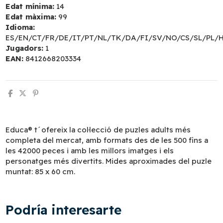
Edat mínima:
14
Edat màxima:
99
Idioma:
ES/EN/CT/FR/DE/IT/PT/NL/TK/DA/FI/SV/NO/CS/SL/PL/
Jugadors:
1
EAN:
8412668203334
Educa® t´ofereix la col·lecció de puzles adults més
completa del mercat, amb formats des de les 500 fins a
les 42000 peces i amb les millors imatges i els
personatges més divertits. Mides aproximades del puzle
muntat: 85 x 60 cm.
Podría interesarte