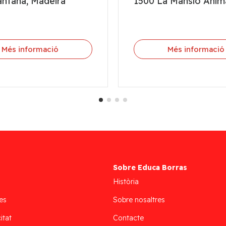
antana, Madeira
1500 La Mansió Anim
Més informació
Més informació
Sobre Educa Borras
Història
es
Sobre nosaltres
itat
Contacte