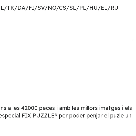
NL/TK/DA/FI/SV/NO/CS/SL/PL/HU/EL/RU
s a les 42000 peces i amb les millors imatges i els
 especial FIX PUZZLE® per poder penjar el puzle un