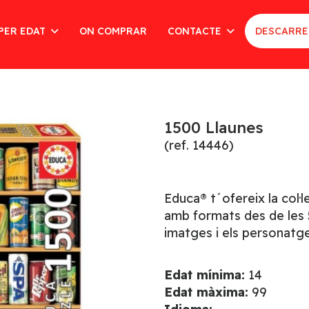
PER EDAT
ON COMPRAR
CONTACTE
DESCARRE
1500 Llaunes
(ref. 14446)
Educa® t´ofereix la col·
amb formats des de les 5
imatges i els personatge
Edat mínima:
14
Edat màxima:
99