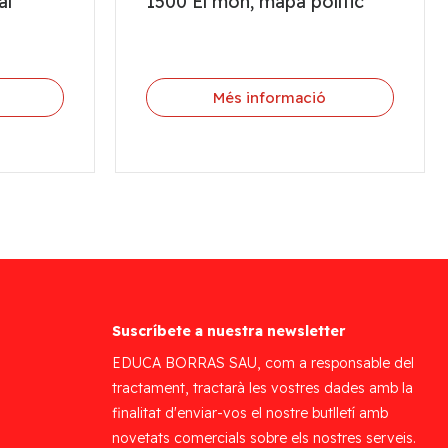
al
1500 El món, mapa polític
Més informació
Suscríbete a nuestra newsletter
EDUCA BORRAS SAU, com a responsable del
tractament, tractarà les vostres dades amb la
finalitat d'enviar-vos el nostre butlletí amb
novetats comercials sobre els nostres serveis.