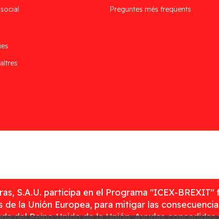
 social
Preguntes més freqüents
ies
altres
as, S.A.U. participa en el Programa "ICEX-BREXIT" 
 de la Unión Europea, para mitigar las consecuenci
rada del Reino Unido de la Unión. Ayudas concedidas