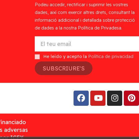
Podeu accedir, rectificar i suprimir les vostres
dades, així com exercir altres drets, consultant la
informació addicional i detallada sobre protecció
de dades a la nostra Política de Privadesa.
He leído y acepto la
Política de privacidad
SUBSCRIURE'S
financiado
as adversas
 por ICEX