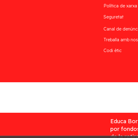
Política de xarxa
Seguretat
Canal de denúnc
Treballa amb nos
Codi ètic
Desarrollado por
Addis
Educa Borr
por fondos
de la reti