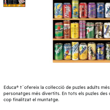
Educa® t´ofereix la col·lecció de puzles adults mé
personatges més divertits. En tots els puzles des 
cop finalitzat el muntatge.