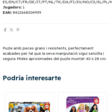
ES/EN/CT/FR/DE/IT/PT/NL/TK/DA/FI/SV/NO/CS/SL/PL/
Jugadors:
1
EAN:
8412668204959
Puzle amb peces grans i resistents, perfectament
acabades per tal que la seva manipulació sigui senzilla i
segura. Mides aproximades del puzle muntat: 40 x 28 cm.
Podría interesarte