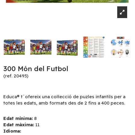
300 Món del Futbol
(ref. 20495)
Educa® t´ofereix una col·lecció de puzles infantils per a
totes les edats, amb formats des de 2 fins a 400 peces.
Edat mínima:
8
Edat màxima:
11
Idioma: