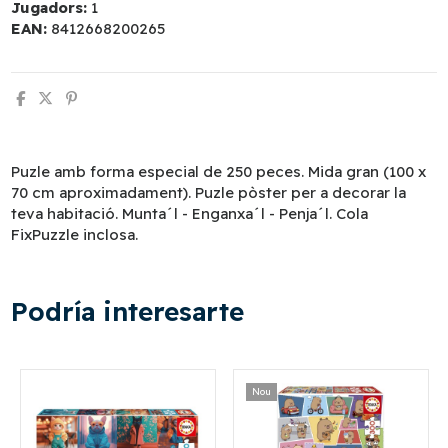
Jugadors:
1
EAN:
8412668200265
Puzle amb forma especial de 250 peces. Mida gran (100 x
70 cm aproximadament). Puzle pòster per a decorar la
teva habitació. Munta´l - Enganxa´l - Penja´l. Cola
FixPuzzle inclosa.
Podría interesarte
Nou