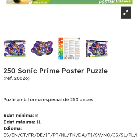
250 Sonic Prime Poster Puzzle
(ref. 20026)
Puzle amb forma especial de 250 peces.
Edat mínima:
8
Edat màxima:
11
Idioma:
ES/EN/CT/FR/DE/IT/PT/NL/TK/DA/FI/SV/NO/CS/SL/PL/