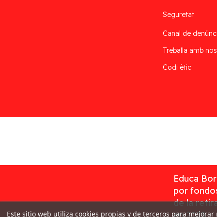
Seguretat
Canal de denúnc
Treballa amb nos
Codi ètic
Desarrollado por
Addis
Educa Borr
por fondos
de la reti
Este sitio web utiliza cookies propias y de terceros para mejorar
en 2023