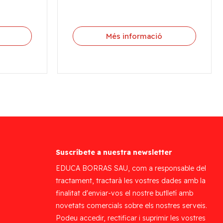
Més informació
Suscríbete a nuestra newsletter
EDUCA BORRAS SAU, com a responsable del
tractament, tractarà les vostres dades amb la
finalitat d'enviar-vos el nostre butlletí amb
novetats comercials sobre els nostres serveis.
Podeu accedir, rectificar i suprimir les vostres