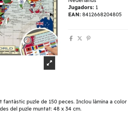
Nederlands
Jugadors:
1
EAN:
8412668204805
antàstic puzle de 150 peces. Inclou làmina a color am
des del puzle muntat: 48 x 34 cm.