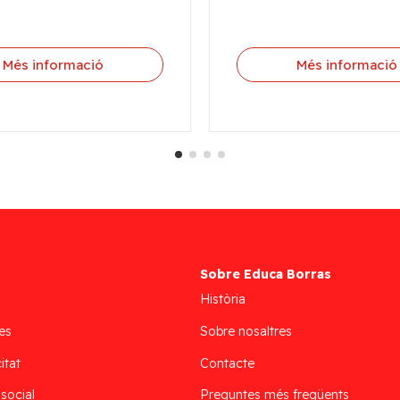
Més informació
Més informació
Sobre Educa Borras
Història
es
Sobre nosaltres
itat
Contacte
 social
Preguntes més freqüents