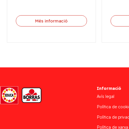
Més informació
Informació
Avís legal
Política de cooki
Política de privac
Política de xarxa