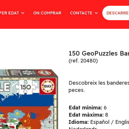
PER EDAT
ON COMPRAR
CONTACTE
DESCARRE
150 GeoPuzzles Ba
(ref. 20480)
Descobreix les banderes
peces.
Edat mínima:
6
Edat màxima:
8
Idioma:
Español / Engli