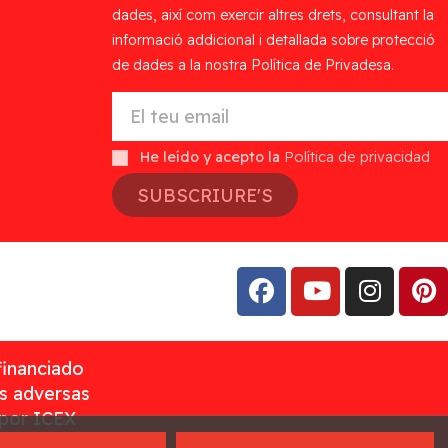
dades, així com exercir altres drets, consultant la
informació addicional i detallada sobre protecció
de dades a la nostra Política de Privadesa.
He leído y acepto la
Política de privacidad
SUBSCRIURE'S
financiado
as adversas
 por ICEX