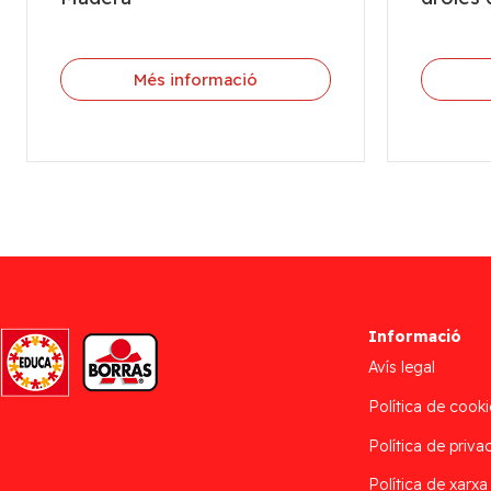
Més informació
Informació
Avís legal
Política de cooki
Política de privac
Política de xarxa