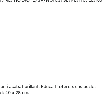
PT/NL/TK/DA/FI/SV/NO/CS/SL/PL/HU/EL/RU
 i acabat brillant. Educa t´ofereix uns puzles
t: 40 x 28 cm.