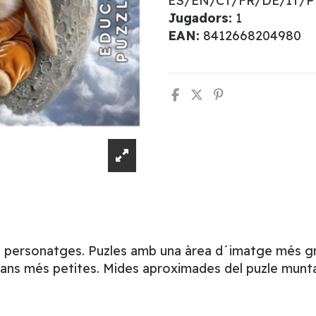
ES/EN/CT/FR/DE/IT/
Jugadors:
1
EAN:
8412668204980
s personatges. Puzles amb una àrea d´imatge més gran
 mans més petites. Mides aproximades del puzle munta