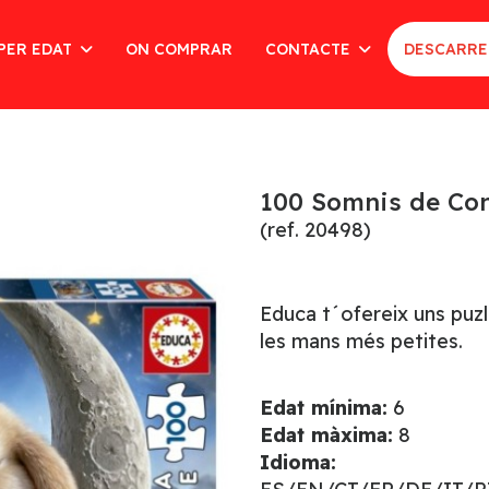
PER EDAT
ON COMPRAR
CONTACTE
DESCARRE
100 Somnis de Con
(ref. 20498)
Educa t´ofereix uns puzl
les mans més petites.
Edat mínima:
6
Edat màxima:
8
Idioma: