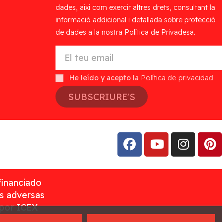
dades, així com exercir altres drets, consultant la
informació addicional i detallada sobre protecció
de dades a la nostra Política de Privadesa.
He leído y acepto la
Política de privacidad
SUBSCRIURE'S
financiado
as adversas
 por ICEX