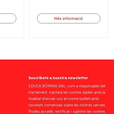
Més informació
Suscríbete a nuestra newsletter
EDUCA BORRAS SAU, com a responsable del
tractament, tractarà les vostres dades amb la
finalitat d'enviar-vos el nostre butlletí amb
novetats comercials sobre els nostres serveis.
Podeu accedir, rectificar i suprimir les vostres