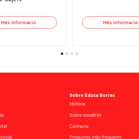
Més informació
Més informació
Sobre Educa Borras
Història
es
Sobre nosaltres
itat
Contacte
 social
Preguntes més freqüents