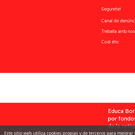
Seguretat
Canal de denúnc
Treballa amb nos
Codi ètic
Desarrollado por
Addis
Educa Borr
por fondos
de la reti
Este sitio web utiliza cookies propias y de terceros para mejorar
en 2023