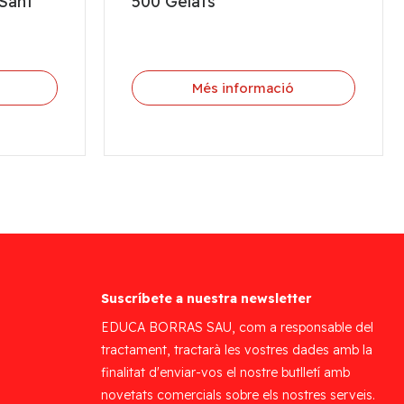
Sant
500 Gelats
Més informació
Suscríbete a nuestra newsletter
EDUCA BORRAS SAU, com a responsable del
tractament, tractarà les vostres dades amb la
finalitat d'enviar-vos el nostre butlletí amb
novetats comercials sobre els nostres serveis.