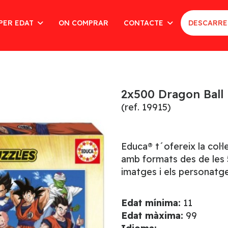
PER EDAT
ON COMPRAR
CONTACTE
DESCARRE
2x500 Dragon Ball
(ref. 19915)
Educa® t´ofereix la col·
amb formats des de les 5
imatges i els personatge
Edat mínima:
11
Edat màxima:
99