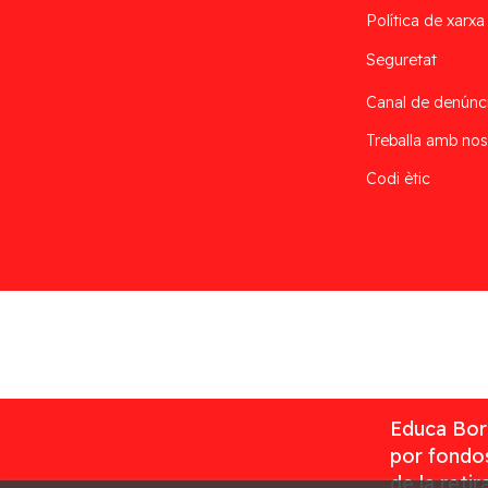
Política de xarxa
Seguretat
Canal de denúnc
Treballa amb nos
Codi ètic
Desarrollado por
Addis
Educa Borr
por fondos
de la reti