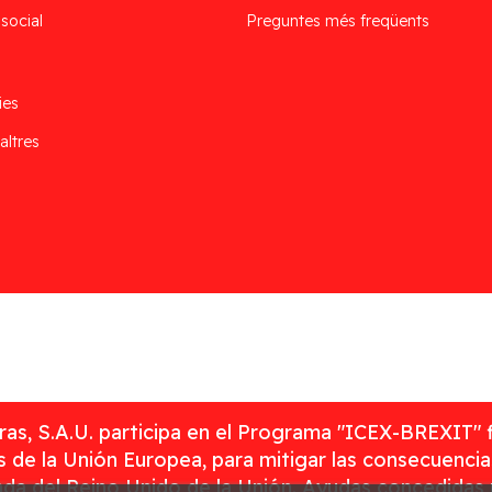
 social
Preguntes més freqüents
ies
altres
as, S.A.U. participa en el Programa "ICEX-BREXIT" 
 de la Unión Europea, para mitigar las consecuenci
rada del Reino Unido de la Unión. Ayudas concedidas