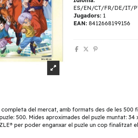
Idioma:
ES/EN/CT/FR/DE/IT/
Jugadors:
1
EAN:
8412668199156
s completa del mercat, amb formats des de les 500 fin
zle: 500. Mides aproximades del puzle muntat: 34 x 
ZLE® per poder enganxar el puzle un cop finalitzat e