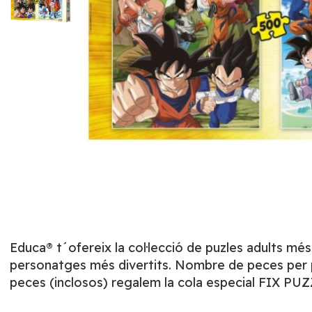
Educa® t´ofereix la col·lecció de puzles adults mé
personatges més divertits. Nombre de peces per pu
peces (inclosos) regalem la cola especial FIX PUZ