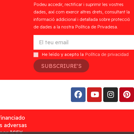
Podeu accedir, rectificar i suprimir les vostres
dades, així com exercir altres drets, consultant la
informació addicional i detallada sobre protecció
de dades a la nostra Política de Privadesa.
He leído y acepto la
Política de privacidad
SUBSCRIURE'S
financiado
as adversas
 por ICEX