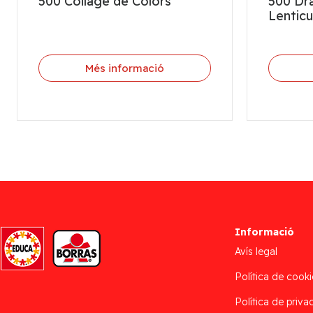
500 Collage de Colors
500 Dr
Lenticu
Més informació
Informació
Avís legal
Política de cooki
Política de privac