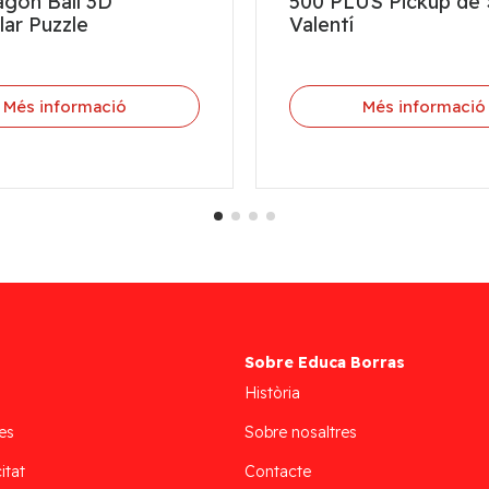
agon Ball 3D
500 PLUS Pickup de 
lar Puzzle
Valentí
Més informació
Més informació
Sobre Educa Borras
Història
es
Sobre nosaltres
itat
Contacte