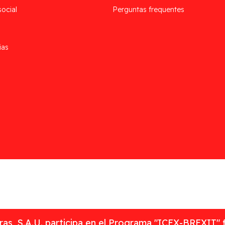
social
Perguntas frequentes
ias
as, S.A.U. participa en el Programa "ICEX-BREXIT" 