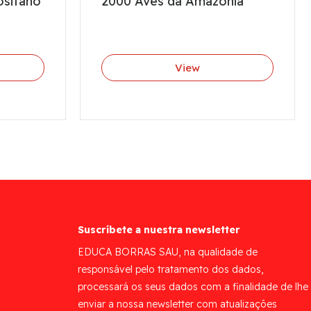
ositano
2000 Aves da Amazónia
View
Suscríbete a nuestra newsletter
EDUCA BORRAS SAU, na qualidade de
responsável pelo tratamento dos dados,
processará os seus dados com a finalidade de lhe
enviar a nossa newsletter com atualizações