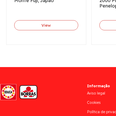
Monte Fuji, Japão
2000 Ph
Penelo
View
Informação
Aviso legal
Cookies
Política de priva