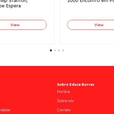
ilip Stanton,
2000 Encontro em P
pe Espera
View
View
Sobre Educa Borras
História
Sobre nós
cidade
Contato