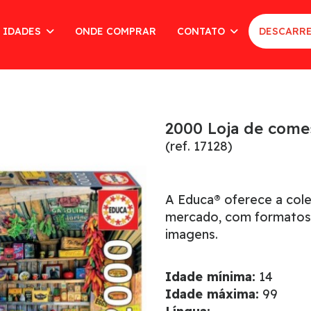
 IDADES
ONDE COMPRAR
CONTATO
DESCARRE
2000 Loja de come
(ref. 17128)
A Educa® oferece a col
mercado, com formatos
imagens.
Idade mínima:
14
Idade máxima:
99