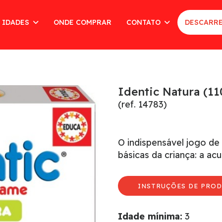
 IDADES
ONDE COMPRAR
CONTATO
DESCARRE
Identic Natura (11
(ref. 14783)
O indispensável jogo de
básicas da criança: a ac
INSTRUÇÕES DE PROD
Idade mínima:
3