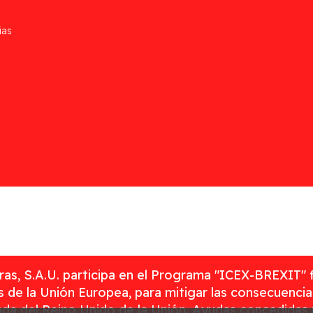
ias
as, S.A.U. participa en el Programa "ICEX-BREXIT" 
 de la Unión Europea, para mitigar las consecuenci
rada del Reino Unido de la Unión. Ayudas concedidas