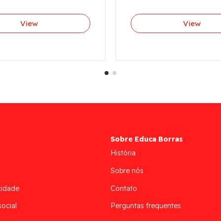
View
View
Sobre Educa Borras
História
Sobre nós
cidade
Contato
social
Perguntas frequentes