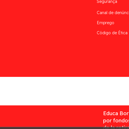
Segurança
Canal de denúnc
Emprego
Código de Ética
Desarrollado por
Addis
Educa Borr
por fondos
de la reti