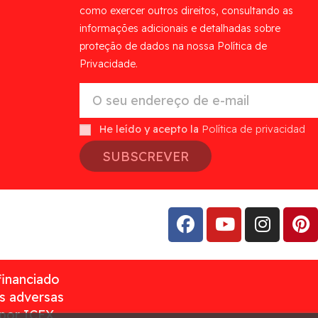
como exercer outros direitos, consultando as
informações adicionais e detalhadas sobre
proteção de dados na nossa Política de
Privacidade.
He leído y acepto la
Política de privacidad
SUBSCREVER
financiado
as adversas
 por ICEX