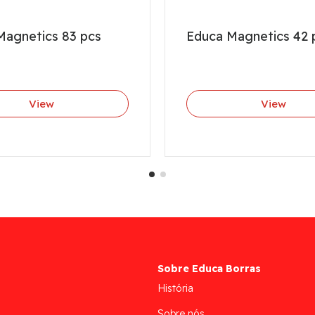
Magnetics 83 pcs
Educa Magnetics 42 
View
View
Sobre Educa Borras
História
Sobre nós