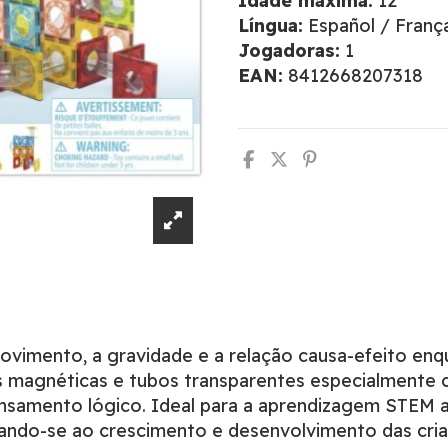
Idade máxima:
12
Língua:
Español / França
Jogadoras:
1
EAN:
8412668207318
imento, a gravidade e a relação causa-efeito enqu
s magnéticas e tubos transparentes especialmente c
nsamento lógico. Ideal para a aprendizagem STEM at
ptando-se ao crescimento e desenvolvimento das cri