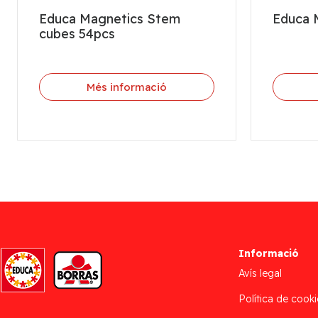
Educa Magnetics Stem
Educa 
cubes 54pcs
Més informació
Informació
Avís legal
Política de cooki