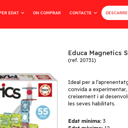
PER EDAT
ON COMPRAR
CONTACTE
DESCARRE
Educa Magnetics S
(ref. 20731)
Ideal per a l’aprenentat
convida a experimentar, 
creixement i al desenvo
les seves habilitats.
Edat mínima:
3