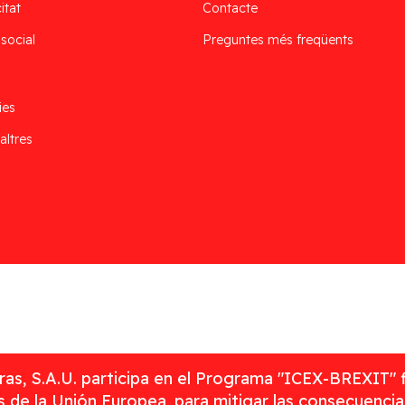
itat
Contacte
 social
Preguntes més freqüents
ies
altres
as, S.A.U. participa en el Programa "ICEX-BREXIT" 
 de la Unión Europea, para mitigar las consecuenci