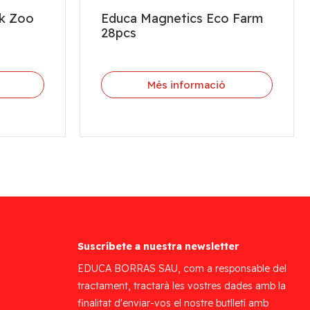
rk Zoo
Educa Magnetics Eco Farm
28pcs
Més informació
Suscríbete a nuestra newsletter
EDUCA BORRAS SAU, com a responsable del
tractament, tractarà les vostres dades amb la
finalitat d'enviar-vos el nostre butlletí amb