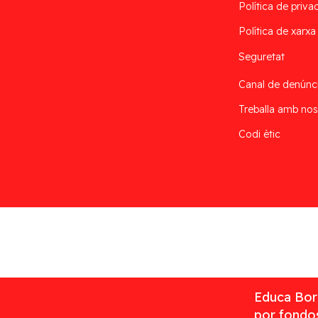
Política de privac
Política de xarxa
Seguretat
Canal de denúnc
Treballa amb nos
Codi ètic
Desarrollado por
Addis
Educa Borr
por fondos