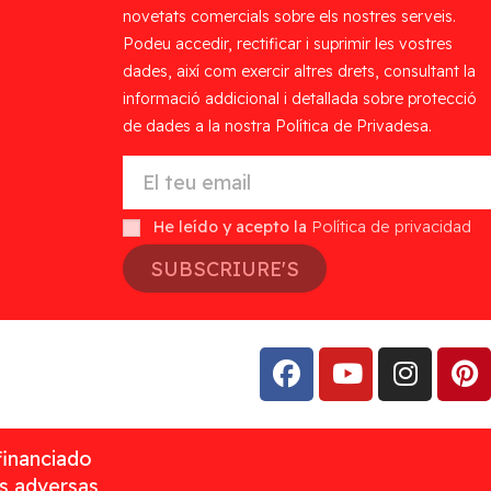
novetats comercials sobre els nostres serveis.
Podeu accedir, rectificar i suprimir les vostres
dades, així com exercir altres drets, consultant la
informació addicional i detallada sobre protecció
de dades a la nostra Política de Privadesa.
He leído y acepto la
Política de privacidad
SUBSCRIURE'S
financiado
as adversas