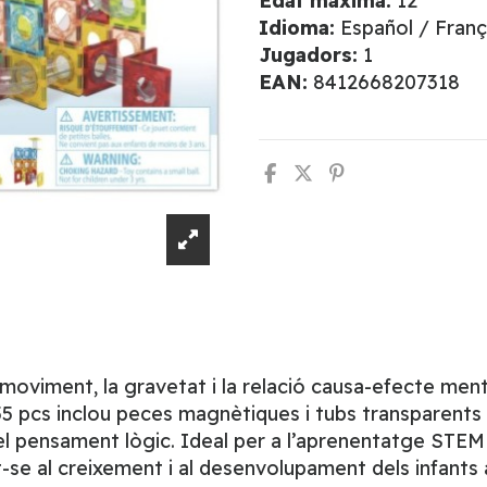
Edat màxima:
12
Idioma:
Español / Franç
Jugadors:
1
EAN:
8412668207318
viment, la gravetat i la relació causa-efecte mentr
55 pcs inclou peces magnètiques i tubs transparents
i el pensament lògic. Ideal per a l’aprenentatge STEM
t-se al creixement i al desenvolupament dels infants 