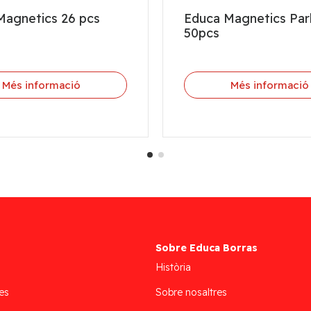
Magnetics 26 pcs
Educa Magnetics Pa
50pcs
Més informació
Més informació
Sobre Educa Borras
Història
es
Sobre nosaltres